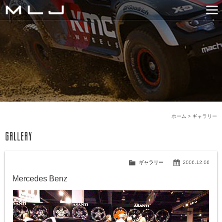
MLJ / Lexani(レクサーニ
PRODUCTS
GALLERY
SNS
NEWS
COMPANY
HISTORY
CONTACT US
LINK
ホーム
>
ギャラリー
ギャラリー
2006.12.06
Mercedes Benz