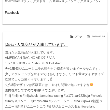
#flexdream #フレックスドリーム #linex #ラインエックス #ラインx
Facebook
ブログ
2020.02.03
隠れた人気商品が入庫しています。
隠れた人気商品が入庫しています。
AMERICAN RACING AR127 BAJA
15×7.0 5H139.7 -6 Satin BK & Polished
先代JB43ジムニーシエラの頃からご指名が多いホイールなんです。
少しアグレッシブなサイズではありますが、リフト量やタイヤサイズ
次第でカッコ良くキマりますよ☝️
丸穴8窓デザインは四駆系には、やはり間違い無いですよね
国内在庫分ですので即納OKでごさいます。
#mlj #mljinc #mljwheels #americanracing #ar172 #ar172baja #wheels
#jimny #ジムニー #jimnysierra #ジムニーシエラ #jb43 #jb74 #新型ジ
ムニー #新型ジムニーシエラ #新型ジムニーカスタム #overland