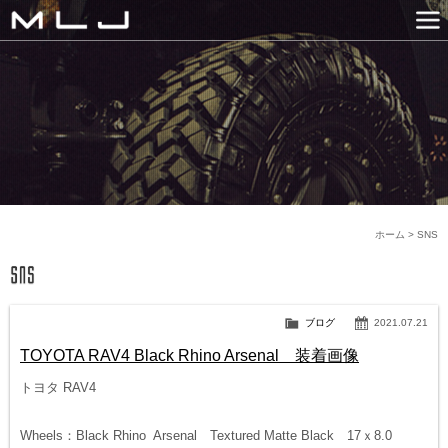
MLJ / Lexani(レクサーニ
PRODUCTS
GALLERY
SNS
NEWS
COMPANY
HISTORY
CONTACT US
LINK
ホーム
>
SNS
ブログ
2021.07.21
TOYOTA RAV4 Black Rhino Arsenal 装着画像
トヨタ RAV4
Wheels：Black Rhino Arsenal Textured Matte Black 17ｘ8.0