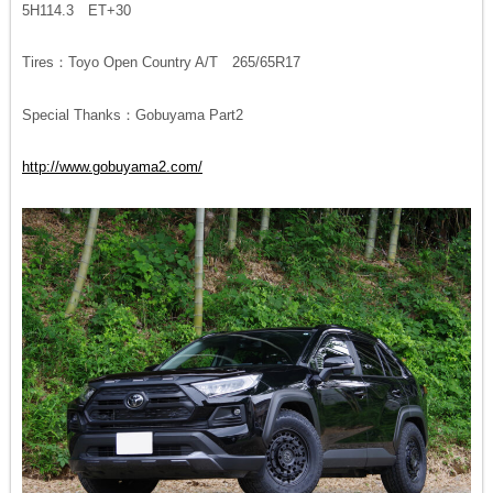
5H114.3 ET+30
Tires：Toyo Open Country A/T 265/65R17
Special Thanks：Gobuyama Part2
http://www.gobuyama2.com/