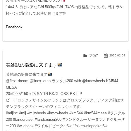
装着ホイールはXTREME-J XJ04
14×4.5jではレアなJWL500kg/JWL-T495kg規格品ですので、軽トラ&
軽バンに安全してお使い頂けます☝️
Facebook
ブログ
2020.02.04
某雑誌の撮影に来てます
某雑誌の撮影に来てます
@flex_dream @linex_auto ランクル200 with @kmcwheels KM544
MESA
20×9.0 5/150 +25 SATIN BK/GLOSS BK LIP
ビードロックデザインのフランジはグロスブラック、ディスク部はサ
テンブラックの2トーンのフィニッシュです。
#mljinc #mlj #mljwheels #kmcwheels #km544 #km544mesa #ランクル
200 #landcruiser #landcruiser200 #ランドクルーザー #ランドクルーザ
ー200 #wildpeak #ワイルドピークat3w #falkenwildpeakat3w