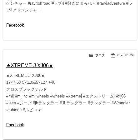
ベンチャー #rav4offroad #ラブ4 #好きにまみれろ #rav4adventure #ラ
ブ4アドベンチャー
Facebook
ブログ
2020.01.29
★XTREME-J XJ06★
★XTREME-J XJ06★
17×7.5J 5×110&5×127 +40
グロスブラックミルド
#mlj #mljinc #mljwheels #wheels #xtremej #エクストリームj #xj06
#jeep #ジープ #jkラングラー #JLラングラー #ラングラー #Wrangler
#rubicon #ルビコン
Facebook