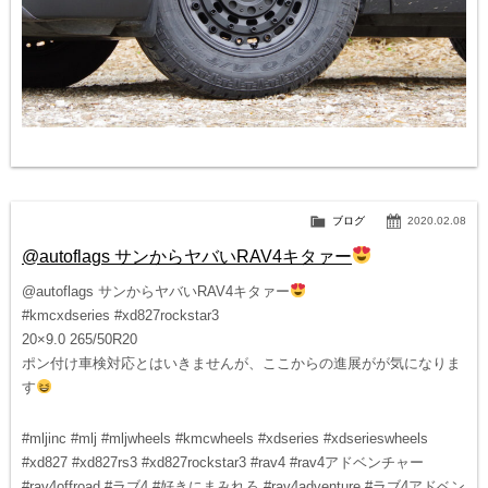
ブログ
2020.02.08
@autoflags サンからヤバいRAV4キタァー
@autoflags サンからヤバいRAV4キタァー
#kmcxdseries #xd827rockstar3
20×9.0 265/50R20
ポン付け車検対応とはいきませんが、ここからの進展がが気になりま
す
#mljinc #mlj #mljwheels #kmcwheels #xdseries #xdserieswheels
#xd827 #xd827rs3 #xd827rockstar3 #rav4 #rav4アドベンチャー
#rav4offroad #ラブ4 #好きにまみれろ #rav4adventure #ラブ4アドベン