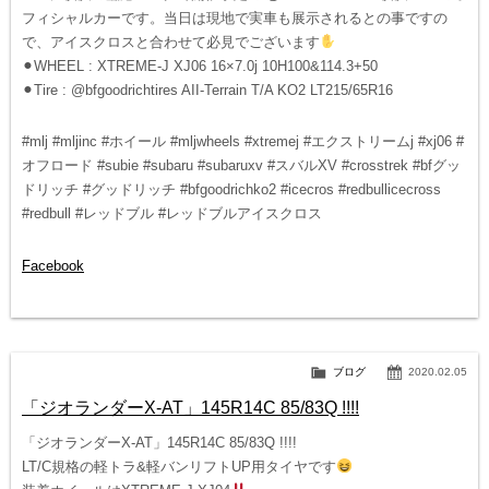
フィシャルカーです。当日は現地で実車も展示されるとの事ですの
で、アイスクロスと合わせて必見でございます
⚫︎WHEEL : XTREME-J XJ06 16×7.0j 10H100&114.3+50
⚫︎Tire : @bfgoodrichtires AII-Terrain T/A KO2 LT215/65R16
#mlj #mljinc #ホイール #mljwheels #xtremej #エクストリームj #xj06 #
オフロード #subie #subaru #subaruxv #スバルXV #crosstrek #bfグッ
ドリッチ #グッドリッチ #bfgoodrichko2 #icecros #redbullicecross
#redbull #レッドブル #レッドブルアイスクロス
Facebook
ブログ
2020.02.05
「ジオランダーX-AT」145R14C 85/83Q !!!!
「ジオランダーX-AT」145R14C 85/83Q !!!!
LT/C規格の軽トラ&軽バンリフトUP用タイヤです