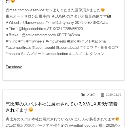
た
@msautomobileservice サンよりまたまた画像頂きました
東京オートサロン出展車両TACOMA のスタジオ撮影画像です
⚫︎Wheel : @kmcwheels #km541dirtyharry 20×9.0 ±0 BRONZE
⚫︎Tire : @bfgoodrichtires AT KO2 LT285/55R20
⚫︎Brake : @advicsmotorsports 6POT 345mm
#mljinc #mlj #mljwheels #kmcwheels #kmc #km541 #tacoma
#tacomaoffroad #tacomaworld #tacomabeast #タコマ #トヨタタコマ
#msauto #エムズオート #mscolection #エムズコレクション
Facebook
ブログ
2020.02.05
恵比寿のスバル本社に展示されているXVにXJ06が装着
されてます
恵比寿のスバル本社に展示されているXVにXJ06が装着されてます
2/15に横浜の臨港パークで開催予定の @redbullicecross 横浜2020のオ