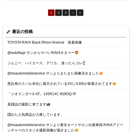
1
2
3
›
»
最近の投稿
TOYOTA RAV4 Black Rhino Arsenal 装着画像
@autoflags サンからヤバいRAV4キタァー
ジムニー、ハイエース、デリカ… 迷ったらコレ☝️
@msautomobileservice サンよりまたまた画像頂きました
恵比寿のスバル本社に展示されているXVにXJ06が装着されてます
「ジオランダーX-AT」145R14C 85/83Q !!!!
某雑誌の撮影に来てます
隠れた人気商品が入庫しています。
@msautomobileservice サンより東京オートサロン出展車両 RAV4アドベ
ンチャーのスタジオ撮影画像が届きました