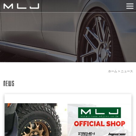
MLJ / Lexani(レクサーニ
PRODUCTS
GALLERY
SNS
NEWS
COMPANY
HISTORY
CONTACT US
LINK
ホーム
>
ニュース