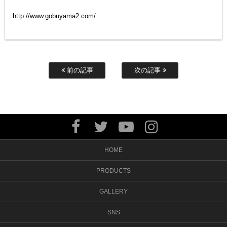
http://www.gobuyama2.com/
前の記事
次の記事
HOME
PRODUCTS
GALLERY
SNS