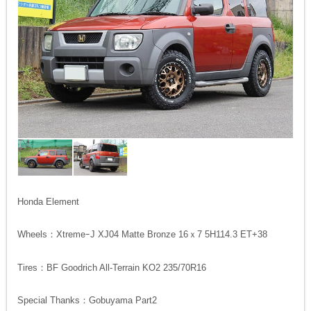
Honda Element
Wheels：XtremeｰJ XJ04 Matte Bronze 16ｘ7 5H114.3 ET+38
Tires：BF Goodrich All-Terrain KO2 235/70R16
Special Thanks：Gobuyama Part2