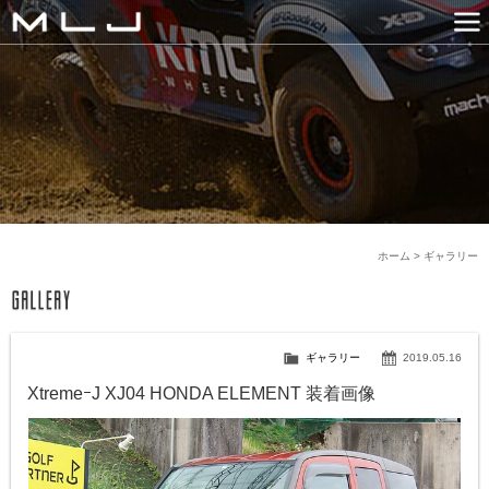
MLJ / Lexani(レクサーニ
PRODUCTS
GALLERY
SNS
NEWS
COMPANY
HISTORY
CONTACT US
LINK
ホーム
>
ギャラリー
ギャラリー
2019.05.16
XtremeｰJ XJ04 HONDA ELEMENT 装着画像