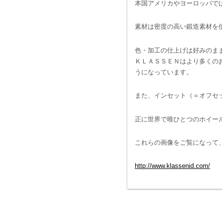
本国アメリカやヨーロッパで
素材は密度の高い鍛造素材を
色・加工の仕上げは好みのま
ＫＬＡＳＳＥＮはより多くの
うになっています。
また、インセット（＝オフセ
正に世界で唯ひとつのホイー
これらの画像をご覧になって
http://www.klassenid.com/