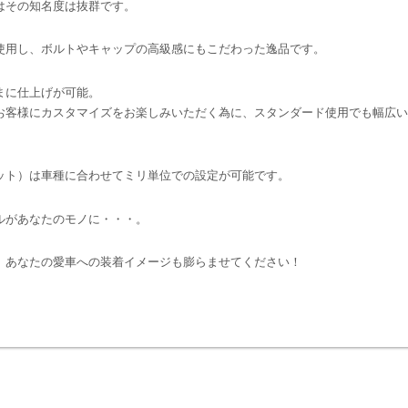
はその知名度は抜群です。
使用し、ボルトやキャップの高級感にもこだわった逸品です。
まに仕上げが可能。
お客様にカスタマイズをお楽しみいただく為に、スタンダード使用でも幅広い
ット）は車種に合わせてミリ単位での設定が可能です。
ルがあなたのモノに・・・。
、あなたの愛車への装着イメージも膨らませてください！