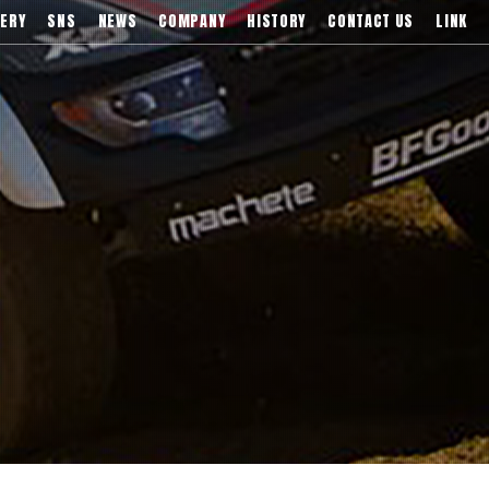
)などブランドアルミホイールの販売、輸入総代理店
ERY
SNS
NEWS
COMPANY
HISTORY
CONTACT US
LINK