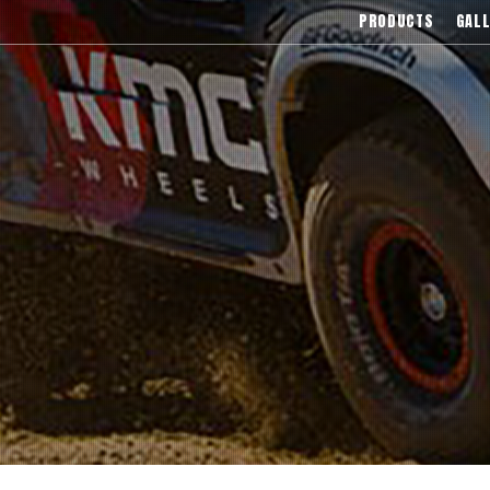
),Asanti(アサンティ),Wrest(ヴァレスト
PRODUCTS
GALL