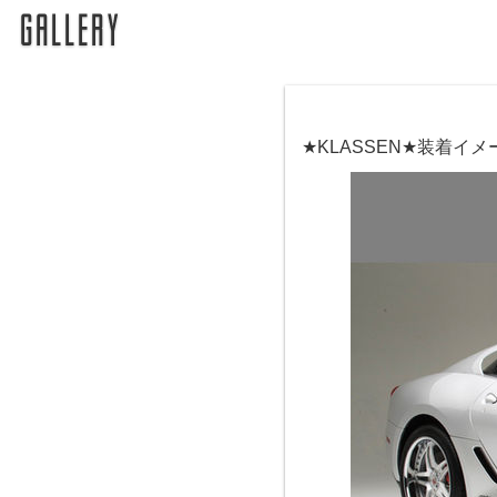
★KLASSEN★装着イ