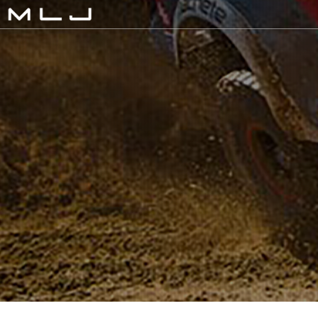
MLJ / Lexani(レクサーニ