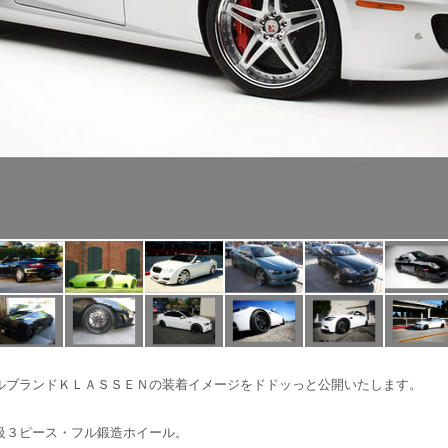
ルブランドＫＬＡＳＳＥＮの装着イメージをドドッっと公開いたします。
級３ピース・フル鍛造ホイール。