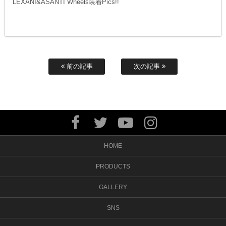
LEXANI&ASANTI Wheels装着Pics!!
前の記事
次の記事
HOME
PRODUCTS
GALLERY
SNS