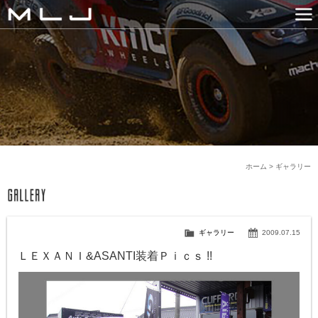
MLJ / Lexani(レクサーニ
PRODUCTS
GALLERY
SNS
NEWS
COMPANY
HISTORY
CONTACT US
LINK
ホーム
>
ギャラリー
ギャラリー
2009.07.15
ＬＥＸＡＮＩ&ASANTI装着Ｐｉｃｓ !!