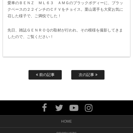
愛車のＢＥＮＺ ＭＬ６３ ＡＭＧのブラックボディーに、ブラッ
クベースの２２インチのＣＦＶをチョイス。栗山選手も大変お気に
召した様子で、ご満悦でした！
先日、雑誌ＧＥＮＲＯＱの取材が行われ、その模様を撮影してきま
したので、ご覧ください！
前の記事
次の記事
HOME