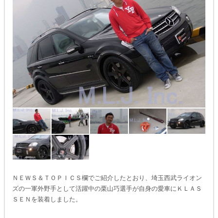
ＮＥＷＳ＆ＴＯＰＩＣＳ欄でご紹介したとおり、埼玉西武ライオン
ズの一軍外野手として活躍中の栗山巧選手が自身の愛車にＫＬＡＳ
ＳＥＮを装着しました。