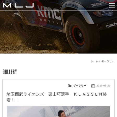
MLJ / Lexani(レクサーニ
PRODUCTS
GALLERY
SNS
NEWS
COMPANY
HISTORY
CONTACT US
LINK
ホーム
>
ギャラリー
ギャラリー
2010.03.26
埼玉西武ライオンズ 栗山巧選手 ＫＬＡＳＳＥＮ装
着！！