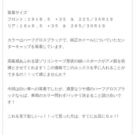
装着サイズ
フロント：１９ｘ８．５ ＋３５ ＆ ２２５／３５Ｒ１９
リア：１９ｘ９．５ ＋３５ ＆ ２６５／３０Ｒ１９
カラーはハーフグロスブラックで、純正ホイールについていたセン
ターキャップを装着しています。
高級感あふれる逆ゾリコンケーブ形状の細いスポークがアメ鍛を彷
彿とさせてくれます！この価格でこのルックスを手に入れることが
できるの！！って感じませんか？
今回は白い車への装着でしたが、適度なツヤ感のハーフグロスブラ
ックならば、車両のカラー問わずバッチリ決まること請け合いで
す！
これを見て欲しいっ！！って思った方は、すぐにお店にＧｏ！!