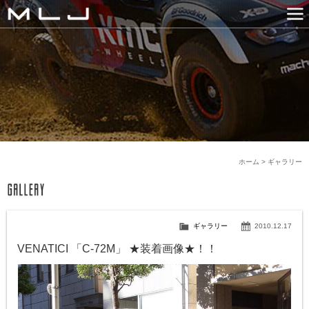
MLJ / Lexani(レクサーニ
PRODUCTS
GALLERY
SNS
NEWS
COMPANY
HISTORY
CONTACT US
LINK
ホーム
>
ギャラリー
ギャラリー
2010.12.17
VENATICI 「C-72M」 ★装着画像★！！