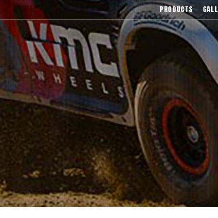
),Asanti(アサンティ),Wrest(ヴァレスト
PRODUCTS
GALL