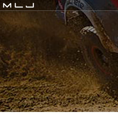
MLJ / Lexani(レクサーニ