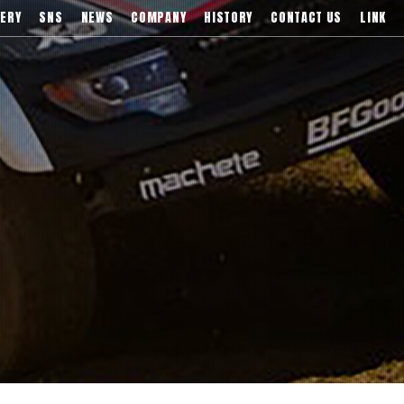
)などブランドアルミホイールの販売、輸入総代理店
ERY
SNS
NEWS
COMPANY
HISTORY
CONTACT US
LINK