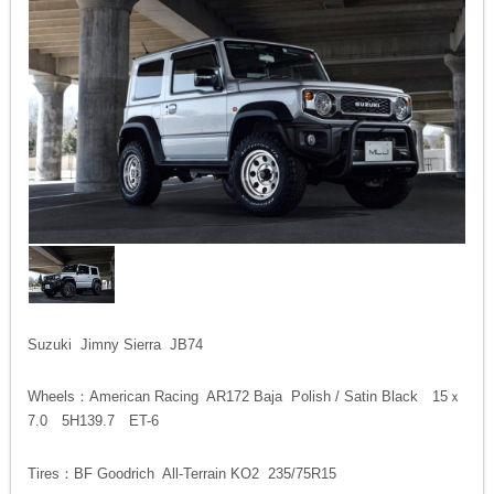
Suzuki Jimny Sierra JB74
Wheels：American Racing AR172 Baja Polish / Satin Black 15ｘ
7.0 5H139.7 ET-6
Tires：BF Goodrich All-Terrain KO2 235/75R15