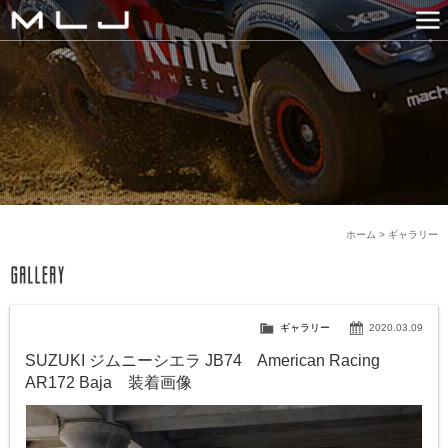
MLJ / Lexani(レクサーニ
PRODUCTS
GALLERY
SNS
NEWS
COMPANY
HISTORY
CONTACT US
LINK
ホーム
>
ギャラリー
ギャラリー
2020.03.09
SUZUKI ジムニーシエラ JB74 American Racing
AR172 Baja 装着画像