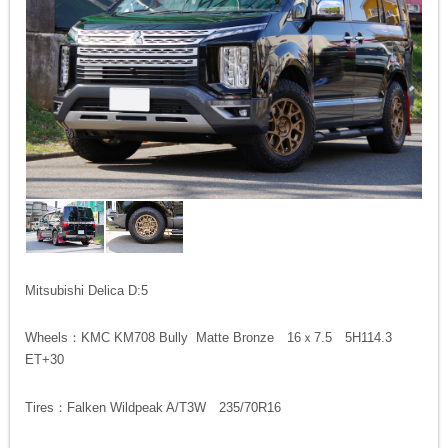
Mitsubishi Delica D:5
Wheels：KMC KM708 Bully Matte Bronze 16ｘ7.5 5H114.3
ET+30
Tires：Falken Wildpeak A/T3W 235/70R16