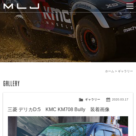
MLJ / Lexani(レクサーニ
PRODUCTS
GALLERY
SNS
NEWS
COMPANY
HISTORY
CONTACT US
LINK
ホーム
>
ギャラリー
ギャラリー
2020.03.17
三菱 デリカD:5 KMC KM708 Bully 装着画像