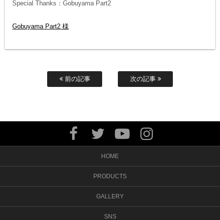
Special Thanks：Gobuyama Part2
Gobuyama Part2 様
前の記事
次の記事
HOME
PRODUCTS
GALLERY
SNS