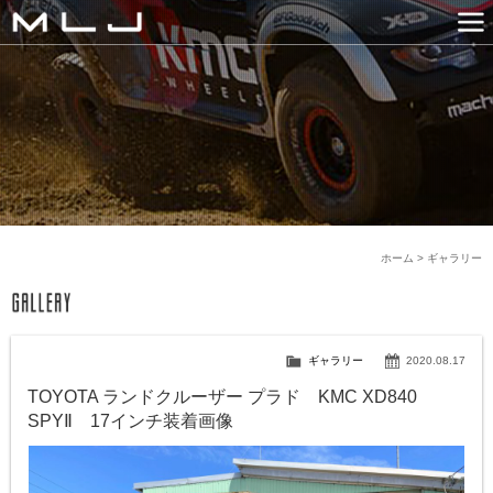
MLJ / Lexani(レクサーニ
PRODUCTS
GALLERY
SNS
NEWS
COMPANY
HISTORY
CONTACT US
LINK
ホーム
>
ギャラリー
ギャラリー
2020.08.17
TOYOTA ランドクルーザー プラド KMC XD840
SPYⅡ 17インチ装着画像