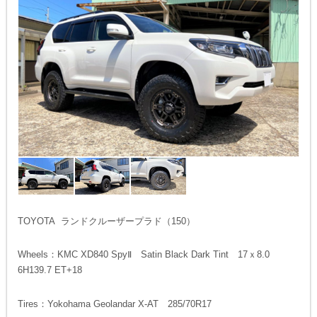
TOYOTA ランドクルーザープラド（150）
Wheels：KMC XD840 SpyⅡ Satin Black Dark Tint 17ｘ8.0
6H139.7 ET+18
Tires：Yokohama Geolandar X-AT 285/70R17