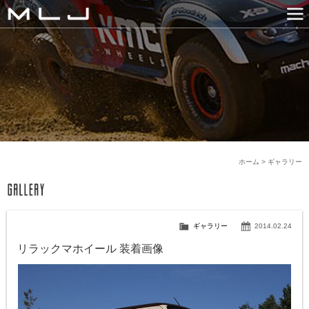
MLJ / Lexani(レクサーニ
PRODUCTS
GALLERY
SNS
NEWS
COMPANY
HISTORY
CONTACT US
LINK
ホーム
>
ギャラリー
ギャラリー
2014.02.24
リラックマホイール 装着画像