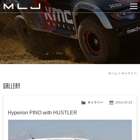
MLJ / Lexani(レクサーニ
PRODUCTS
GALLERY
SNS
NEWS
COMPANY
HISTORY
CONTACT US
LINK
ホーム
>
ギャラリー
ギャラリー
2014.05.23
Hyperion PINO with HUSTLER