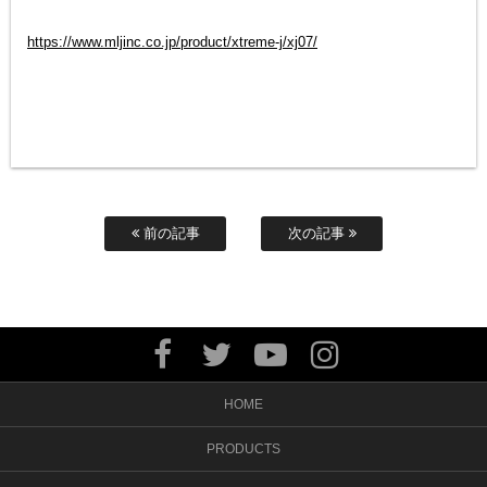
https://www.mljinc.co.jp/product/xtreme-j/xj07/
前の記事
次の記事
HOME
PRODUCTS