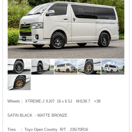
Wheels： XTREME-J XJ07 16ｘ6.5J 6H139.7 +38
SATIN BLACK ・MATTE BRONZE
Tires ： Toyo Open Country R/T 235/70R16