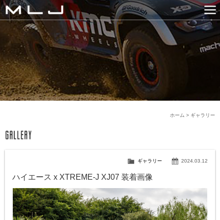
MLJ / Lexani(レクサーニ
PRODUCTS
GALLERY
SNS
NEWS
COMPANY
HISTORY
CONTACT US
LINK
ホーム
>
ギャラリー
ギャラリー
2024.03.12
ハイエース x XTREME-J XJ07 装着画像