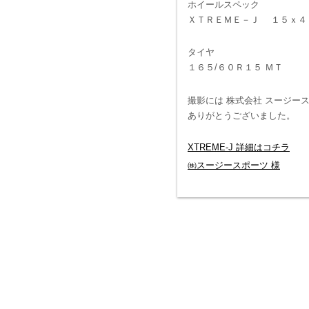
ホイールスペック
ＸＴＲＥＭＥ－Ｊ １５ｘ
タイヤ
１６５/６０Ｒ１５ ＭＴ
撮影には 株式会社 スージー
ありがとうございました。
XTREME-J 詳細はコチラ
㈱スージースポーツ 様