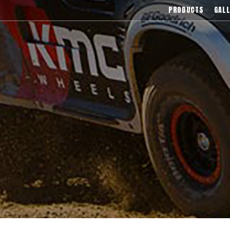
),Asanti(アサンティ),Wrest(ヴァレスト
PRODUCTS
GALL