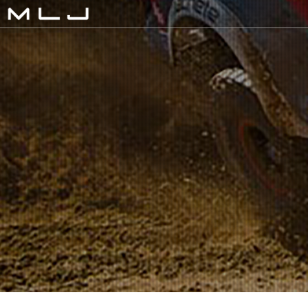
MLJ / Lexani(レクサーニ