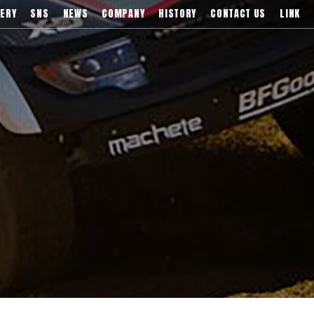
)などブランドアルミホイールの販売、輸入総代理店
ERY
SNS
NEWS
COMPANY
HISTORY
CONTACT US
LINK