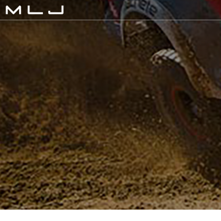
MLJ / Lexani(レクサーニ