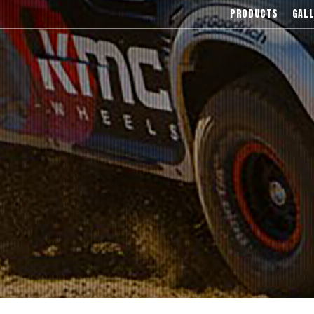
),Asanti(アサンティ),Wrest(ヴァレスト
PRODUCTS
GALL