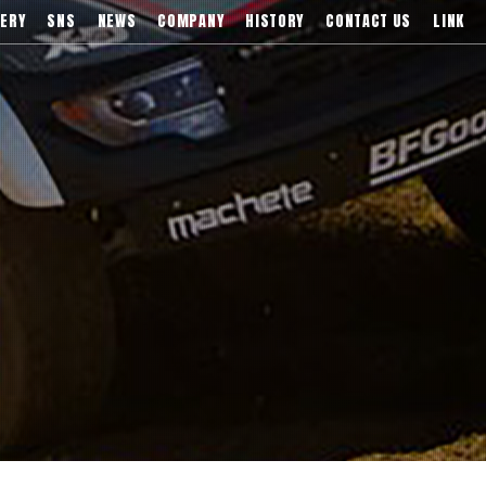
)などブランドアルミホイールの販売、輸入総代理店
ERY
SNS
NEWS
COMPANY
HISTORY
CONTACT US
LINK