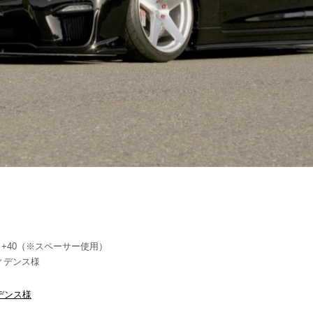
.3 +40（※スペーサー使用）
ンフィデンス様
デンス様