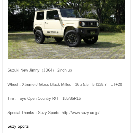
Suzuki New Jimny（JB64） 2inch up
Wheel：Xtreme-J Gloss Black Milled 16ｘ5.5 5H139.7 ET+20
Tire：Toyo Open Country R/T 185/85R16
Special Thanks：Suzy Sports http://www.suzy.co.jp/
Suzy Sports