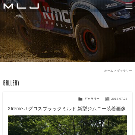
MLJ / Lexani(レクサーニ
PRODUCTS
GALLERY
SNS
NEWS
COMPANY
HISTORY
CONTACT US
LINK
ホーム
>
ギャラリー
ギャラリー
2018.07.23
Xtreme-J グロスブラックミルド 新型ジムニー装着画像