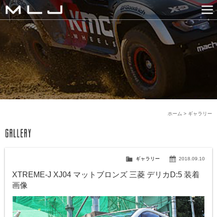
MLJ / Lexani(レクサーニ
PRODUCTS
GALLERY
SNS
NEWS
COMPANY
HISTORY
CONTACT US
LINK
ホーム
>
ギャラリー
ギャラリー
2018.09.10
XTREME-J XJ04 マットブロンズ 三菱 デリカD:5 装着
画像