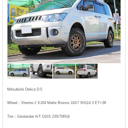
Mitsubishi Delica D:5
Wheel：Xtreme-J XJ04 Matte Bronze 16X7 5H114.3 ET+38
Tire：Geolandar A/T G015 235/70R16