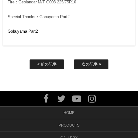
Tire：Geolandar M/T G003 225/75R16
Special Thanks：Gobuyama Part2
Gobuyama Part2
前の記事
次の記事
HOME
PRODUCTS
GALLERY