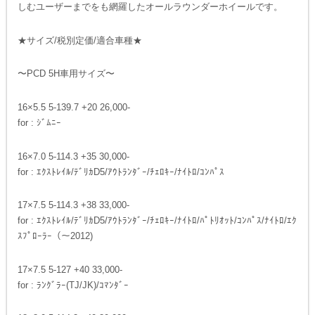
しむユーザーまでをも網羅したオールラウンダーホイールです。
★サイズ/税別定価/適合車種★
〜PCD 5H車用サイズ〜
16×5.5 5-139.7 +20 26,000-
for : ｼﾞﾑﾆｰ
16×7.0 5-114.3 +35 30,000-
for : ｴｸｽﾄﾚｲﾙ/ﾃﾞﾘｶD5/ｱｳﾄﾗﾝﾀﾞｰ/ﾁｪﾛｷｰ/ﾅｲﾄﾛ/ｺﾝﾊﾟｽ
17×7.5 5-114.3 +38 33,000-
for : ｴｸｽﾄﾚｲﾙ/ﾃﾞﾘｶD5/ｱｳﾄﾗﾝﾀﾞｰ/ﾁｪﾛｷｰ/ﾅｲﾄﾛ/ﾊﾟﾄﾘｵｯﾄ/ｺﾝﾊﾟｽ/ﾅｲﾄﾛ/ｴｸ
ｽﾌﾟﾛｰﾗｰ（〜2012)
17×7.5 5-127 +40 33,000-
for : ﾗﾝｸﾞﾗｰ(TJ/JK)/ｺﾏﾝﾀﾞｰ