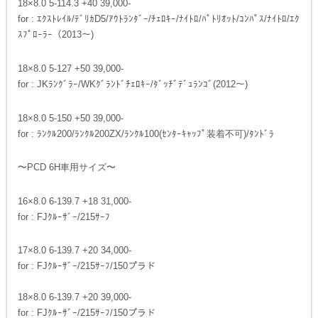
18×8.0 5-114.3 +40 39,000-
for : ｴｸｽﾄﾚｲﾙ/ﾃﾞﾘｶD5/ｱｳﾄﾗﾝﾀﾞｰ/ﾁｪﾛｷｰ/ﾅｲﾄﾛ/ﾊﾟﾄﾘｵｯﾄ/ｺﾝﾊﾟｽ/ﾅｲﾄﾛ/ｴｸ
ｽﾌﾟﾛｰﾗｰ（2013〜)
18×8.0 5-127 +50 39,000-
for : JKﾗﾝｸﾞﾗｰ/WKｸﾞﾗﾝﾄﾞﾁｪﾛｷｰ/ﾀﾞｯﾁﾞﾃﾞｭﾗﾝｺﾞ(2012〜)
18×8.0 5-150 +50 39,000-
for : ﾗﾝｸﾙ200/ﾗﾝｸﾙ200ZX/ﾗﾝｸﾙ100(ｾﾝﾀｰｷｬｯﾌﾟ装着不可)/ﾀﾝﾄﾞﾗ
〜PCD 6H車用サイズ〜
16×8.0 6-139.7 +18 31,000-
for : FJｸﾙｰｻﾞｰ/215ｻｰﾌ
17×8.0 6-139.7 +20 34,000-
for : FJｸﾙｰｻﾞｰ/215ｻｰﾌ/150プラド
18×8.0 6-139.7 +20 39,000-
for : FJｸﾙｰｻﾞｰ/215ｻｰﾌ/150プラド