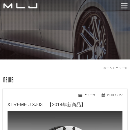
MLJ / Lexani(レクサーニ
PRODUCTS
GALLERY
SNS
NEWS
COMPANY
HISTORY
CONTACT US
LINK
ホーム
>
ニュース
ニュース
2013.12.27
XTREME-J XJ03 【2014年新商品】