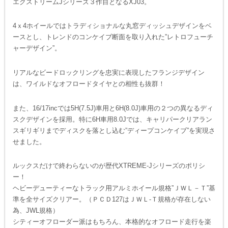
エクストリームJシリーズ３作目となるXJ03。
4ｘ4ホイールではトラディショナルな丸窓ディッシュデザインをベ
ースとし、トレンドのコンケイブ断面を取り入れた”レトロフューチ
ャーデザイン”。
リアルなビードロックリングを忠実に表現したフランジデザイン
は、ワイルドなオフロードタイヤとの相性も抜群！
また、16/17incでは5H(7.5J)車用と6H(8.0J)車用の２つの異なるディ
スクデザインを採用。特に6H車用8.0Jでは、キャリパークリアラン
スギリギリまでディスクを落とし込む”ディープコンケイブ”を実現さ
せました。
ルックスだけで終わらないのが歴代XTREME-Jシリーズのポリシ
ー！
ヘビーデューティーなトラック用アルミホイール規格”ＪＷＬ－Ｔ”基
準を全サイズクリアー。（ＰＣＤ127はＪＷＬ-Ｔ規格が存在しない
為、JWL規格）
シティーオフローダー派はもちろん、本格的なオフロード走行を楽