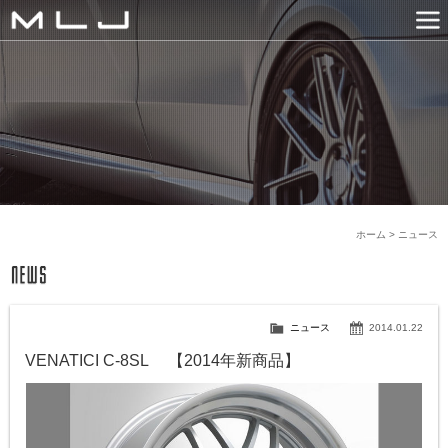
MLJ / Lexani(レクサーニ
PRODUCTS
GALLERY
SNS
NEWS
COMPANY
HISTORY
CONTACT US
LINK
ホーム
>
ニュース
ニュース
2014.01.22
VENATICI C-8SL 【2014年新商品】