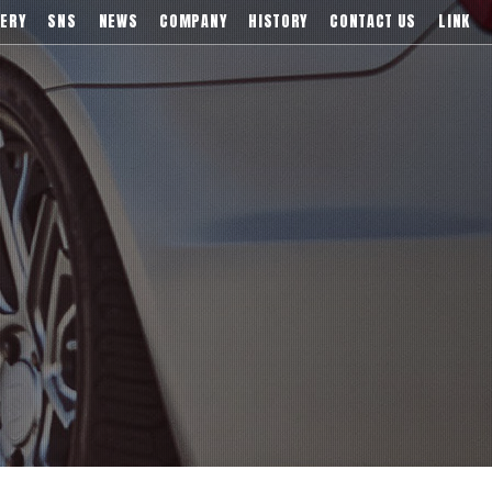
)などブランドアルミホイールの販売、輸入総代理店
ERY
SNS
NEWS
COMPANY
HISTORY
CONTACT US
LINK