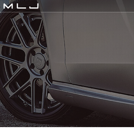
MLJ / Lexani(レクサーニ