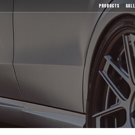
),Asanti(アサンティ),Wrest(ヴァレスト
PRODUCTS
GALL