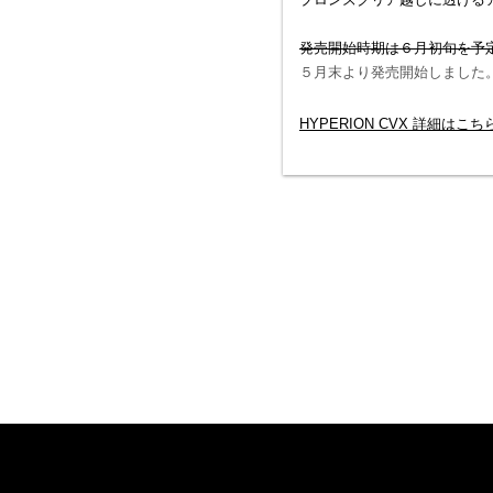
ブロンズクリア越しに透ける
発売開始時期は６月初旬を予
５月末より発売開始しました
HYPERION CVX 詳細はこ