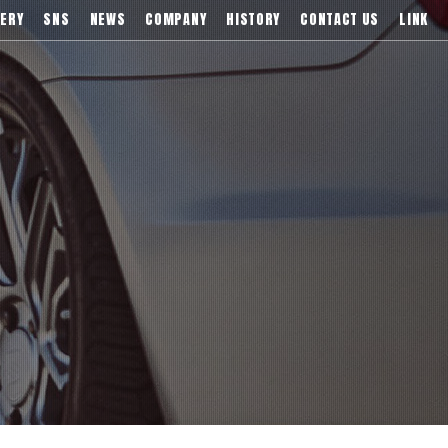
)などブランドアルミホイールの販売、輸入総代理店
ERY
SNS
NEWS
COMPANY
HISTORY
CONTACT US
LINK