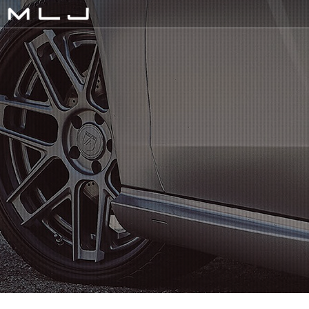
MLJ / Lexani(レクサーニ