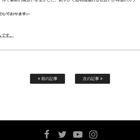
アルミ素材の風合いを生かした、艶やかで透明感溢れる色合いが特徴のカラー
定しております。
。
ちらです。
前の記事
次の記事