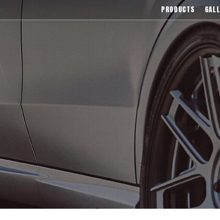
),Asanti(アサンティ),Wrest(ヴァレスト
PRODUCTS
GALL