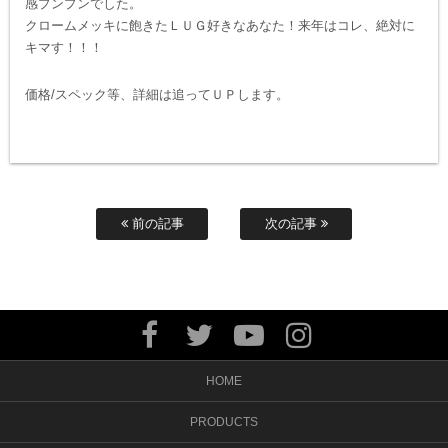
感プンプンでした。
クロームメッキに飽きたＬＵＧ好きなあなた！来年はコレ、絶対に
キマす！！！
価格/スペック等、詳細は追ってＵＰします。
前の記事
次の記事
HOME
PRODUCTS