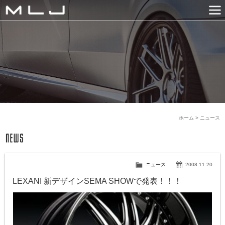
MLJ / Lexani(レクサーニ
PRODUCTS
GALLERY
SNS
NEWS
COMPANY
HISTORY
CONTACT US
LINK
ホーム
>
ニュース
ニュース
2008.11.20
LEXANI 新デザインSEMA SHOWで発表！！！