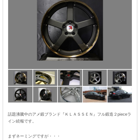
話題沸騰中のアメ鍛ブランド『ＫＬＡＳＳＥＮ』フル鍛造２pieceラ
イン続報です。
まずネーミングですが・・・