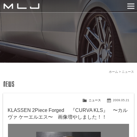
MLJ / Lexani(レクサーニ
PRODUCTS
GALLERY
SNS
NEWS
COMPANY
HISTORY
CONTACT US
LINK
ホーム
>
ニュース
ニュース
2009.05.21
KLASSEN 2Piece Forged 『CURVA KLS』 〜カル
ヴァ ケーエルエス〜 画像増やしました！！