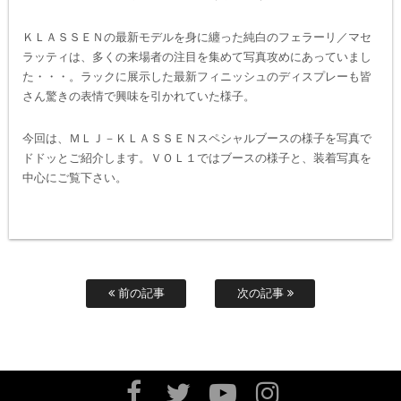
ＫＬＡＳＳＥＮの最新モデルを身に纏った純白のフェラーリ／マセ
ラッティは、多くの来場者の注目を集めて写真攻めにあっていまし
た・・・。ラックに展示した最新フィニッシュのディスプレーも皆
さん驚きの表情で興味を引かれていた様子。
今回は、ＭＬＪ－ＫＬＡＳＳＥＮスペシャルブースの様子を写真で
ドドッとご紹介します。ＶＯＬ１ではブースの様子と、装着写真を
中心にご覧下さい。
前の記事
次の記事