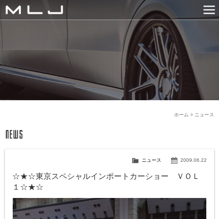
MLJ / Lexani(レクサーニ
PRODUCTS
GALLERY
SNS
NEWS
COMPANY
HISTORY
CONTACT US
LINK
ホーム
>
ニュース
ニュース
2009.06.22
☆★☆東京スペシャルインポートカーショー ＶＯＬ
１☆★☆