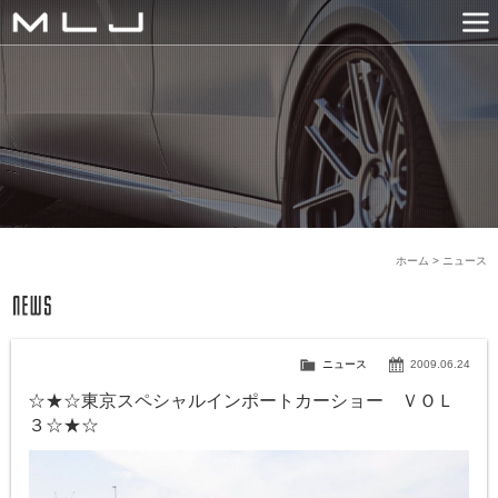
MLJ / Lexani(レクサーニ
PRODUCTS
GALLERY
SNS
NEWS
COMPANY
HISTORY
CONTACT US
LINK
ホーム
>
ニュース
ニュース
2009.06.24
☆★☆東京スペシャルインポートカーショー ＶＯＬ
３☆★☆