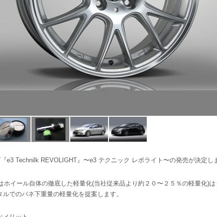
3 Technilk REVOLIGHT』〜e3 テクニック レボライト〜の発売が決定
OLIGHT』はホイール自体の徹底した軽量化(当社従来品より約２０〜２５％の軽量
タルでのバネ下重量の軽量化を提案します。
なメリット