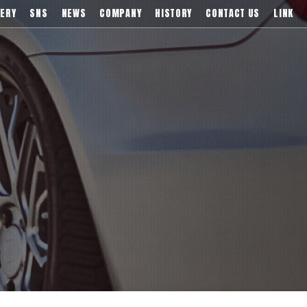
)などブランドアルミホイールの販売、輸入総代理店
ERY
SNS
NEWS
COMPANY
HISTORY
CONTACT US
LINK