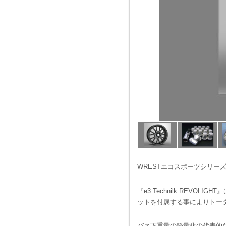
WRESTエコスポーツシリーズ『e
『e3 Technilk REV
ットを付属する事によりトー
バネ下重量の軽量化の代表的