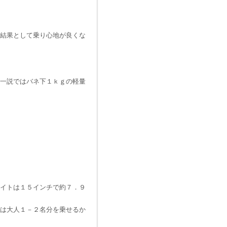
結果として乗り心地が良くな
一説ではバネ下１ｋｇの軽量
イトは１５インチで約７．９
は大人１－２名分を乗せるか