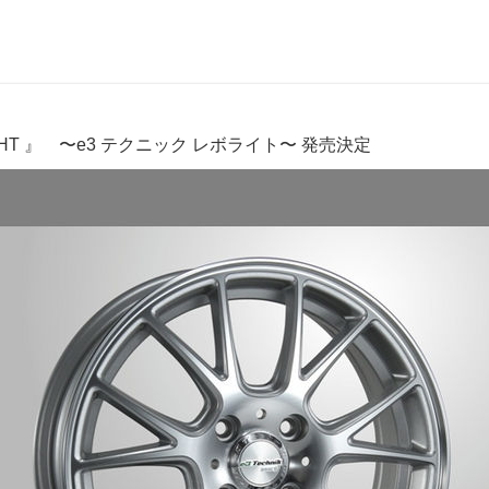
VOLIGHT 』 〜e3 テクニック レボライト〜 発売決定