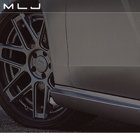
MLJ / Lexani(レクサーニ