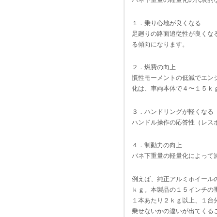
１．乗り心地が良くなる
足廻りの路面追従性が良くな
る傾向になります。
２．燃費の向上
慣性モーメントの低減でエン
化は、車両本体で４〜１５ｋ
３．ハンドリングが軽くなる
ハンドル操作の応答性（レス
４．制動力の向上
バネ下重量の軽量化によって
例えば、純正アルミホイール
ｋｇ。本製品の１５インチの
１本あたり２ｋｇ以上、１台
乗せないかの違いが出てくる