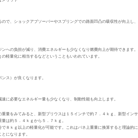
るので、ショックアブソーバーやスプリングでの路面凹凸の吸収性が向上し、
ジンへの負担が減り、消費エネルギーも少なくなり燃費向上が期待できます。
ｇの軽量化に相当するなどということもいわれています。
ポンス）が良くなります。
減速に必要なエネルギー量も少なくなり、制動性能も向上します。
の重量をみてみると、新型プリウスは１５インチで約７．４ｋｇ、新型インサ
重量は約５．４ｋｇから５．７ｋｇ。
分で８ｋｇ以上の軽量化が可能です。これはバネ上重量に換算すると理論的に
ことになります。