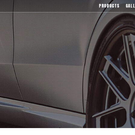
),Asanti(アサンティ),Wrest(ヴァレスト
PRODUCTS
GALL