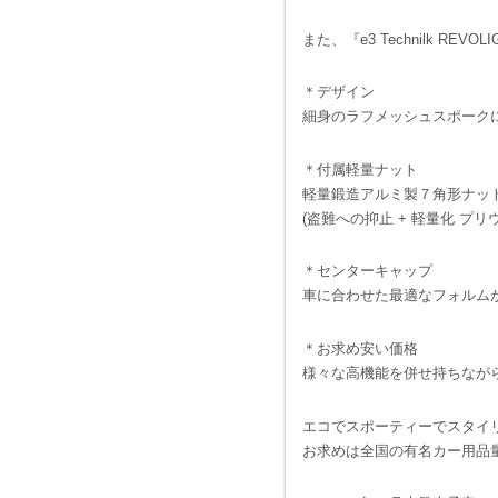
また、『e3 Technilk 
＊デザイン
細身のラフメッシュスポーク
＊付属軽量ナット
軽量鍛造アルミ製７角形ナッ
(盗難への抑止 + 軽量化 プ
＊センターキャップ
車に合わせた最適なフォルム
＊お求め安い価格
様々な高機能を併せ持ちなが
エコでスポーティーでスタイ
お求めは全国の有名カー用品