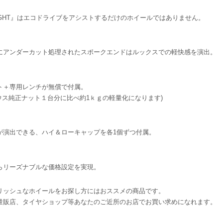
REVOLIGHT』はエコドライブをアシストするだけのホイールではありません。
にアンダーカット処理されたスポークエンドはルックスでの軽快感を演出。
ト＋専用レンチが無償で付属。
リウス純正ナット１台分に比べ約1ｋｇの軽量化になります)
が演出できる、ハイ＆ローキャップを各1個ずつ付属。
らリーズナブルな価格設定を実現。
リッシュなホイールをお探し方にはおススメの商品です。
量販店、タイヤショップ等あなたのご近所のお店でお買い求めになれます。