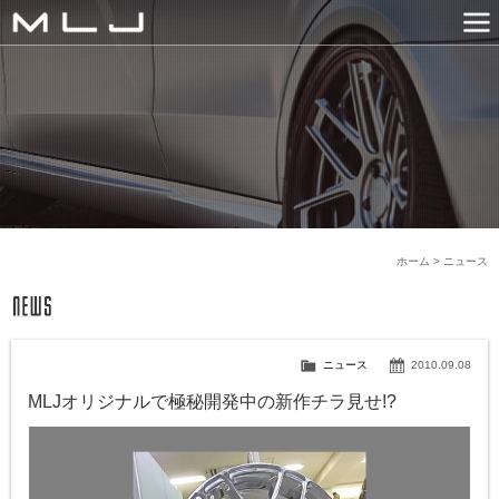
MLJ / Lexani(レクサーニ
PRODUCTS
GALLERY
SNS
NEWS
COMPANY
HISTORY
CONTACT US
LINK
ホーム
>
ニュース
ニュース
2010.09.08
MLJオリジナルで極秘開発中の新作チラ見せ!?