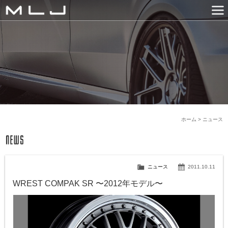
MLJ / Lexani(レクサーニ
PRODUCTS
GALLERY
SNS
NEWS
COMPANY
HISTORY
CONTACT US
LINK
ホーム
>
ニュース
ニュース
2011.10.11
WREST COMPAK SR 〜2012年モデル〜