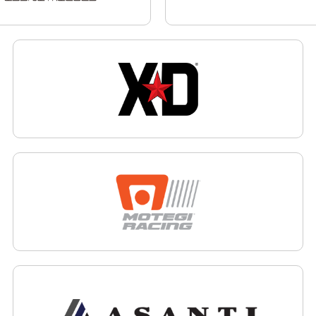
KMC WHEELS
XD 
AMERICAN RACING
MOT
MOTO METAL
ASA