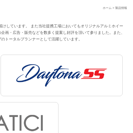
ホーム
>
製品情報
届けしています。 また当社提携工場においてもオリジナルアルミホイー
の企画・広告・販売などを数多く提案し好評を頂いて参りました。また、
プのトータルプランナーとして活躍しています。
ERION
DAYTO
VENATICI