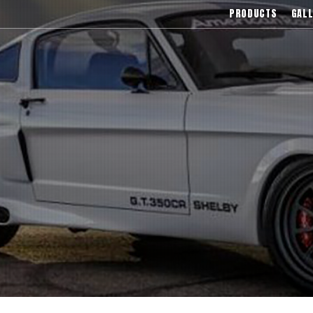
(レクサーニ),Asanti(アサン
PRODUCTS
GALL