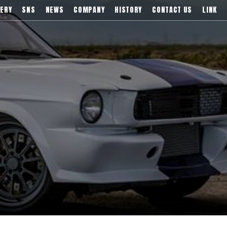
ティ),Wrest(ヴァレスト)など
ERY
SNS
NEWS
COMPANY
HISTORY
CONTACT US
LINK