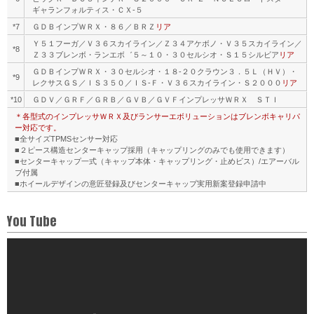
ギャランフォルティス・ＣＸ-５
*7
ＧＤＢインプＷＲＸ・８６／ＢＲＺ
リア
Ｙ５１フーガ／Ｖ３６スカイライン／Ｚ３４アケボノ・Ｖ３５スカイライン／
*8
Ｚ３３ブレンボ・ランエボ゛５～１０・３０セルシオ・Ｓ１５シルビア
リア
ＧＤＢインプＷＲＸ・３０セルシオ・１８-２０クラウン３．５Ｌ（ＨＶ）・
*9
レクサスＧＳ／ＩＳ３５０／ＩＳ-Ｆ・Ｖ３６スカイライン・Ｓ２０００
リア
*10
ＧＤＶ／ＧＲＦ／ＧＲＢ／ＧＶＢ／ＧＶＦインプレッサＷＲＸ ＳＴＩ
＊各型式のインプレッサＷＲＸ及びランサーエボリューションはブレンボキャリパ
ー対応です。
■全サイズTPMSセンサー対応
■２ピース構造センターキャップ採用（キャップリングのみでも使用できます）
■センターキャップ一式（キャップ本体・キャップリング・止めビス）/エアーバル
ブ付属
■ホイールデザインの意匠登録及びセンターキャップ実用新案登録申請中
You Tube