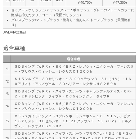
*10
18ｘ8.5
50
5-114.3
43.3
￥40,700)
￥47,300)
セミグロスポリッシュ/アッシュグレー : ポリッシュ・グレーの２トーンカラーに
艶感を抑えたクリアコート（天面ポリッシュ）
グロスブラック/マットブラック : 艶有り・無しの２トーンブラック（天面艶有
り）
JWL/VIA規格品
適合車種
適合車種
ＧＤＢインプ（ＷＲＸ）・８６／ＢＲＺ・レガシィ・エクシーガ・フォレスタ
*1
ー・プリウス・ウィッシュ・レクサスＣＴ２００ｈ
Ｓ１５シルビア・３０セリシオ・１８-２０クラウン３．５Ｌ（ＨＶ）・１６
*2
０アリスト・アル／ヴェル・３０ハリアー・レクサスＨＳ２５０ｈ
ＧＤＢインプ（ＷＲＸ）・スイフトスポーツ・ギャランフォルティス・ＣＲ-
*3
Ｚ・ＥＰ３シビック タイプＲ・ＤＣ５インテグラ タイプＲ
ＧＤＢインプ（ＷＲＸ）・８６／ＢＲＺ・レガシィ・エクシーガ・フォレスタ
*4
ー・プリウス・ウィッシュ・レクサスＣＴ２００ｈ
Ｖ３５スカイライン／Ｚ３３ブレンボ・ランエボ５～１０・Ｓ１５シルビア・
*5
１６アリスト・３０セルシオ・１８-２０クラウン３．５Ｌ（ＨＶ）・アル／
ヴェル・レクサスＨＳ２５０ｈ
ＧＤＢインプ（ＷＲＸ）・スイフトスポーツ・プリウスα・ＦＤ２／ＥＰ３シ
*6
ビックＲ・ＤＣ５インテＲ・Ｓ２０００・ＣＲ-Ｚ・ＮＣＥＣロードスター・