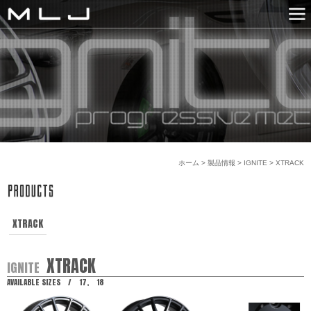
MLJ / Lexani
PRODUCTS
GALLERY
SNS
NEWS
COMPANY
HISTORY
CONTACT US
LINK
ホーム
>
製品情報
>
IGNITE
>
XTRACK
XTRACK
XTRACK
IGNITE
AVAILABLE SIZES / 17, 18