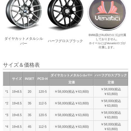
BMW及びAUDIのロゴは付属
ダイヤカットメタルシル
しておりません。
ハーフグロスブラック
バー
ホイールにはVenaticiロゴが
付属します。
サイズ＆価格表
ダイヤカットメタルシルバー
ハーフグロスブラック
サイズ
INSET
PCD-H
定価
定価
￥58,000(税込
*1
19×8.5
20
120-5
￥58,000(税込￥63,800)
￥63,800)
￥58,000(税込
*2
19×8.5
35
112-5
￥58,000(税込￥63,800)
￥63,800)
￥58,000(税込
*3
19×8.5
35
120-5
￥58,000(税込￥63,800)
￥63,800)
￥58,000(税込
*4
19×8.5
45
112-5
￥58,000(税込￥63,800)
￥63,800)