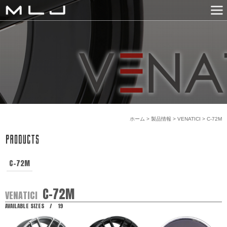
MLJ / Lexani
PRODUCTS
GALLERY
SNS
NEWS
COMPANY
HISTORY
CONTACT US
LINK
ホーム
>
製品情報
>
VENATICI
>
C-72M
C-72M
C-72M
VENATICI
AVAILABLE SIZES / 19