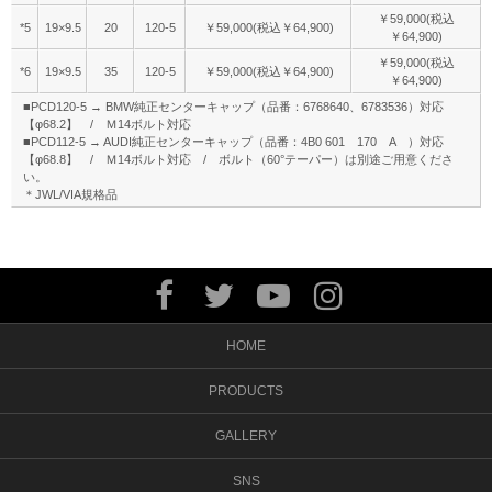
￥59,000(税込
*5
19×9.5
20
120-5
￥59,000(税込￥64,900)
￥64,900)
￥59,000(税込
*6
19×9.5
35
120-5
￥59,000(税込￥64,900)
￥64,900)
■PCD120-5 → BMW純正センターキャップ（品番：6768640、6783536）対応
【φ68.2】 / Ｍ14ボルト対応
■PCD112-5 → AUDI純正センターキャップ（品番：4B0 601 170 A ）対応
【φ68.8】 / Ｍ14ボルト対応 / ボルト（60°テーパー）は別途ご用意くださ
い。
＊JWL/VIA規格品
HOME
PRODUCTS
GALLERY
SNS