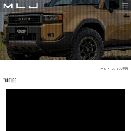
MLJ / Lexani(レクサーニ
PRODUCTS
GALLERY
SNS
NEWS
COMPANY
HISTORY
CONTACT US
LINK
ホーム
>
YouTube動画