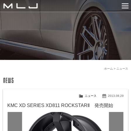
MLJ / Lexani(レクサーニ
PRODUCTS
GALLERY
SNS
NEWS
COMPANY
HISTORY
CONTACT US
LINK
ホーム
>
ニュース
ニュース
2013.08.29
KMC XD SERIES XD811 ROCKSTARⅡ 発売開始