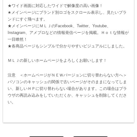
★ワイド画面に対応したワイドで解像度の高い画像！
★メインページにブランド別ロゴをスクロール表示し、見たいブラ
ンドにすぐ飛べます。
★メインページにＭＬＪのFacebook、Twitter、Youtube、
Instagram、アメブロなどの情報発信ページを掲載。Ｈｏｔな情報が
一目瞭然！
★各商品ページもシンプルで分かりやすいビジュアルにしました。
ＭＬＪの新しいホームページをよろしくお願いします！
注意 ＜ホームページがＮＥＷバージョンに切り替わらない方へ＞
パソコンのキャッシュの関係で古いページがそのままになってしま
い、新しいＨＰに切り替わらない場合があります。この場合はブラ
ウザの再読み込みをしていただくか、キャッシュを削除してくださ
い。