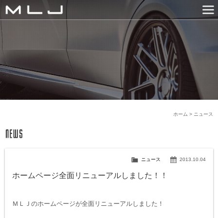
MLJ / Lexani(レクサーニ
PRODUCTS
GALLERY
SNS
NEWS
COMPANY
HISTORY
CONTACT US
LINK
ホーム
>
ニュース
ニュース
2013.10.04
ホームページ全面リニューアルしました！！
ＭＬＪのホームページが全面リニューアルしました！