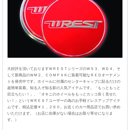
大好評を頂いておりますＷＲＥＳＴシリーズのＷＳ３、ＷＤ４、そ
して新商品のＷＭ２、ＣＯＭＰＡＫに装着可能なＲＥＤオーナメン
トを発売中です。ホイールに付属のセンターキャップに貼るだけの
超簡単装着。知る人ぞ知る影の人気アイテムです。「もっともっと
目立ちたい！」、「オキニのホイールをもっとカッコ良く見せた
い！」というＷＲＥＳＴユーザーの為のお手軽ドレスアップアイテ
ムです。税込定価￥１，２６０。お近くのカー用品店でお買い求め
いただけます。（お店に在庫がない場合はお取り寄せになりま
す。）