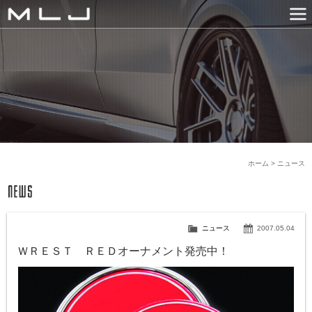
MLJ / Lexani(レクサーニ
PRODUCTS
GALLERY
SNS
NEWS
COMPANY
HISTORY
CONTACT US
LINK
ホーム
>
ニュース
ニュース
2007.05.04
ＷＲＥＳＴ ＲＥＤオーナメント発売中！