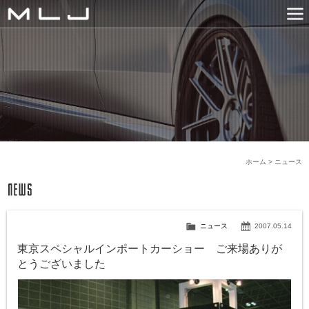
MLJ / Lexani(レクサーニ
PRODUCTS
GALLERY
SNS
NEWS
COMPANY
HISTORY
CONTACT US
LINK
ホーム
>
ニュース
ニュース
2007.05.14
東京スペシャルインポートカーショー ご来場ありが
とうございました