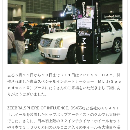
去る５月１１日から１３日まで（１１日はＰＲＥＳＳ ＤＡＹ）開
催されました東京スペシャルインポートカーショー ＭＬＪ/Ｓｐｅ
ｅｄｗｏｒＸ）ブースにたくさんのご来場をいただきまして誠にあ
りがとうございました。
ZEEBRA,SPHERE OF INFLUENCE, DS455など当社のＡＳＡＮＴ
Ｉホイールを装着したヒップポップアーティストのクルマも大好評
でした。さらに、日本初上陸の３２インチタイヤ・ホイールセット
や４本で３，０００万円のジルコニア入りのホイールも大注目を浴