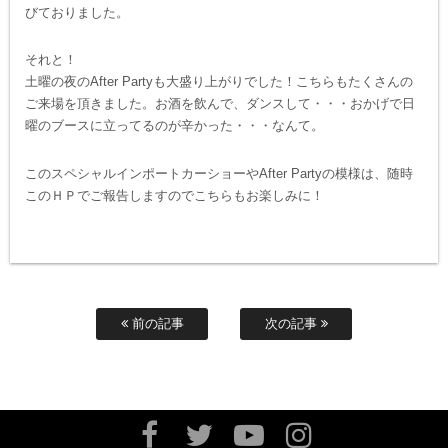
びておりました。
それと！
土曜の夜のAfter Partyも大盛り上がりでした！こちらもたくさんの
ご来場を頂きました。お酒を飲んで、ダンスして・・・おかげで日
曜のブースに立ってるのが辛かった・・・なんて。
このスペシャルインポートカーショーやAfter Partyの模様は、随時
このＨＰでご報告しますのでこちらもお楽しみに！
前の記事
次の記事