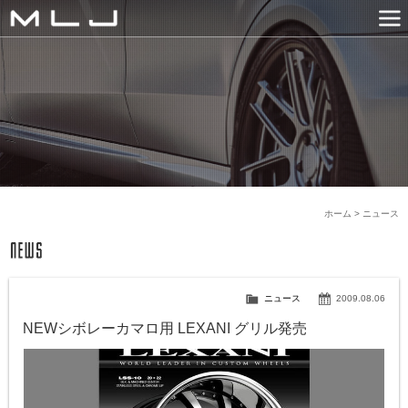
MLJ / Lexani(レクサーニ
PRODUCTS
GALLERY
SNS
NEWS
COMPANY
HISTORY
CONTACT US
LINK
ホーム
>
ニュース
ニュース
2009.08.06
NEWシボレーカマロ用 LEXANI グリル発売