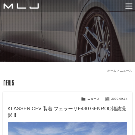
MLJ / Lexani(レクサーニ
PRODUCTS
GALLERY
SNS
NEWS
COMPANY
HISTORY
CONTACT US
LINK
ホーム
>
ニュース
ニュース
2009.09.14
KLASSEN CFV 装着 フェラーリF430 GENROQ雑誌撮
影 !!