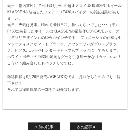
先日、都内某所にて当社取り扱いの超オススメUS鍛造3PCホイール
KLASSENを装着したフェラーリF430スパイダーの雑誌撮影があり
ました。
当日、天気は見事に晴れて撮影日和、暑いくらいでした･･･（汗）
F430に装着したホイールはKLASSENの最新作CONCAVEシリーズ
（逆ゾリデザイン）のCFV20インチです! フィニッシュの仕様はセ
ンターディスクがマットブラック、アウターリムがグロスブラッ
ク、ピアスボルトやセンターキャップもブラックにしてあります。
ホワイトボディのF430の足元をグッと引き締めかなりカッコいい！
こういう組み合わせもバッチリですね。
雑誌掲載は9月26日発売のGENROQです。是非そちらの方でもご覧
下さい!!
それでは撮影風景の一部をご紹介致します。
前の記事
次の記事