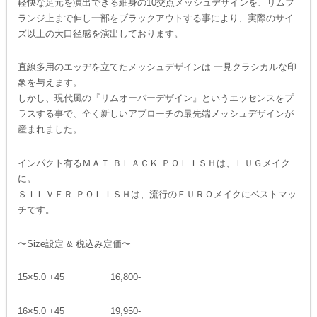
軽快な足元を演出できる細身の10交点メッシュデザインを、リムフ
ランジ上まで伸し一部をブラックアウトする事により、実際のサイ
ズ以上の大口径感を演出しております。
直線多用のエッヂを立てたメッシュデザインは 一見クラシカルな印
象を与えます。
しかし、現代風の『リムオーバーデザイン』というエッセンスをプ
ラスする事で、全く新しいアプローチの最先端メッシュデザインが
産まれました。
インパクト有るＭＡＴ ＢＬＡＣＫ ＰＯＬＩＳＨは、ＬＵＧメイク
に。
ＳＩＬＶＥＲ ＰＯＬＩＳＨは、流行のＥＵＲＯメイクにベストマッ
チです。
〜Size設定 & 税込み定価〜
15×5.0 +45 16,800-
16×5.0 +45 19,950-