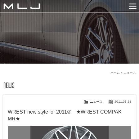
MLJ / Lexani(レクサーニ
PRODUCTS
GALLERY
SNS
NEWS
COMPANY
HISTORY
CONTACT US
LINK
ホーム
>
ニュース
ニュース
2011.01.28
WREST new style for 2011② ★WREST COMPAK
MR★