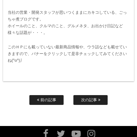
当社の営業・開発スタッフが思いつくままにカキコしている、ごっ
ちゃ煮ブログです。
ホイールのこと、クルマのこと、グルメネタ、お出かけ日記など
様々な話題が・・・。
このＨＰにも載っていない最新商品情報や、ウラ話なども載せてい
きますので、バナーをクリックして是非チェックしてみてください
ね(^o^)丿
前の記事
次の記事