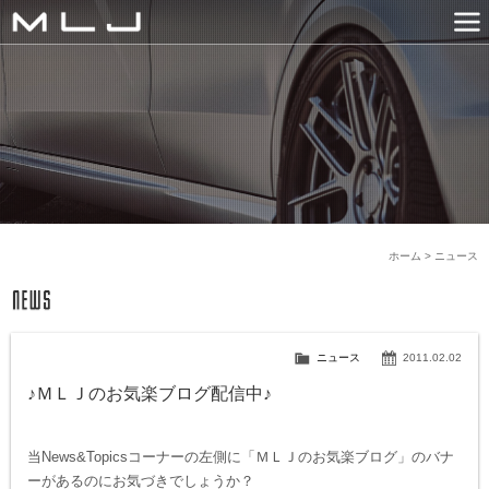
MLJ / Lexani(レクサーニ
PRODUCTS
GALLERY
SNS
NEWS
COMPANY
HISTORY
CONTACT US
LINK
ホーム
>
ニュース
ニュース
2011.02.02
♪ＭＬＪのお気楽ブログ配信中♪
当News&Topicsコーナーの左側に「ＭＬＪのお気楽ブログ」のバナ
ーがあるのにお気づきでしょうか？