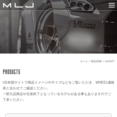
MLJ / Lexani
PRODUCTS
GALLERY
SNS
NEWS
COMPANY
HISTORY
CONTACT US
LINK
ホーム
>
製品情報
>
ASANTI
US本国サイトで商品イメージやサイズなどをご覧いただき、WHEEL価格
表と合わせてご確認ください。
一部欠品商品や生産終了となっているモデルがある事もありますのでご
了承ください。