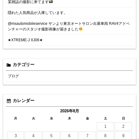
某雑誌の撮影に来てます
隠れた人気商品が入庫しています。
@msautomobileservice サンより東京オートサロン出展車両 RAV4アドベ
ンチャーのスタジオ撮影画像が届きました
★XTREME-J XJ06★
カテゴリー
ブログ
カレンダー
2026年8月
月
火
水
木
金
土
日
1
2
3
4
5
6
7
8
9