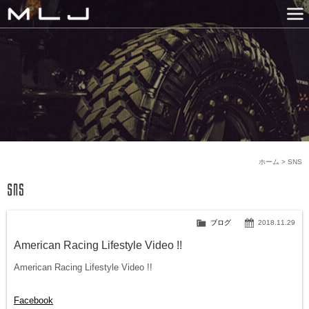
MLJ / Lexani(レクサーニ
PRODUCTS
GALLERY
SNS
NEWS
COMPANY
HISTORY
CONTACT US
LINK
ホーム
>
SNS
ブログ
2018.11.29
American Racing Lifestyle Video !!
American Racing Lifestyle Video !!
Facebook