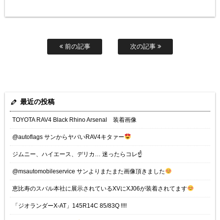
前の記事
次の記事
最近の投稿
TOYOTA RAV4 Black Rhino Arsenal 装着画像
@autoflags サンからヤバいRAV4キタァー
ジムニー、ハイエース、デリカ… 迷ったらコレ☝️
@msautomobileservice サンよりまたまた画像頂きました
恵比寿のスバル本社に展示されているXVにXJ06が装着されてます
「ジオランダーX-AT」145R14C 85/83Q !!!!