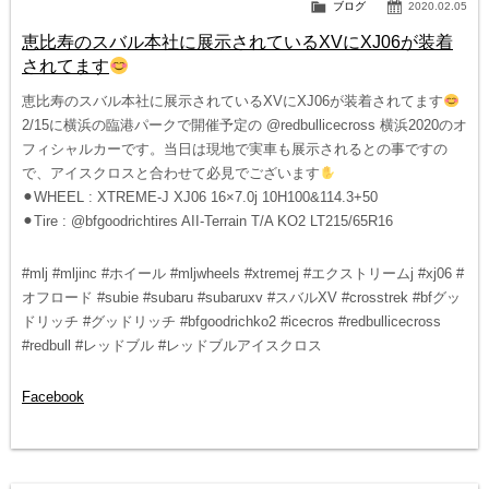
ブログ
2020.02.05
恵比寿のスバル本社に展示されているXVにXJ06が装着
されてます
恵比寿のスバル本社に展示されているXVにXJ06が装着されてます
2/15に横浜の臨港パークで開催予定の @redbullicecross 横浜2020のオ
フィシャルカーです。当日は現地で実車も展示されるとの事ですの
で、アイスクロスと合わせて必見でございます
⚫︎WHEEL : XTREME-J XJ06 16×7.0j 10H100&114.3+50
⚫︎Tire : @bfgoodrichtires AII-Terrain T/A KO2 LT215/65R16
#mlj #mljinc #ホイール #mljwheels #xtremej #エクストリームj #xj06 #
オフロード #subie #subaru #subaruxv #スバルXV #crosstrek #bfグッ
ドリッチ #グッドリッチ #bfgoodrichko2 #icecros #redbullicecross
#redbull #レッドブル #レッドブルアイスクロス
Facebook