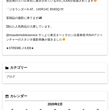
恵比寿のスバル本社に展示されているXVにXJ06が装着されてます
「ジオランダーX-AT」145R14C 85/83Q !!!!
某雑誌の撮影に来てます
隠れた人気商品が入庫しています。
@msautomobileservice サンより東京オートサロン出展車両 RAV4アドベ
ンチャーのスタジオ撮影画像が届きました
★XTREME-J XJ06★
カテゴリー
ブログ
カレンダー
2020年2月