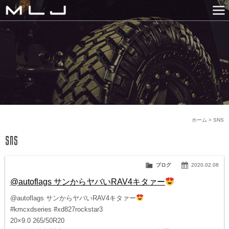
MLJ / Lexani(レクサーニ
PRODUCTS
GALLERY
SNS
NEWS
COMPANY
HISTORY
CONTACT US
LINK
ホーム
>
SNS
ブログ
2020.02.08
@autoflags サンからヤバいRAV4キタァー
@autoflags サンからヤバいRAV4キタァー
#kmcxdseries #xd827rockstar3
20×9.0 265/50R20