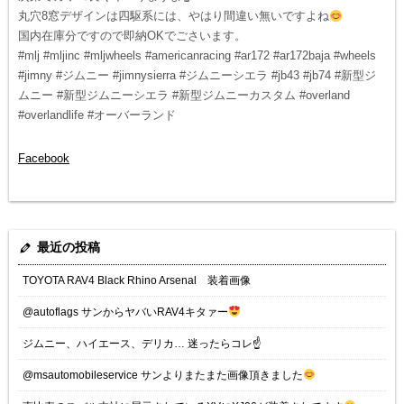
丸穴8窓デザインは四駆系には、やはり間違い無いですよね
国内在庫分ですので即納OKでごさいます。
#mlj #mljinc #mljwheels #americanracing #ar172 #ar172baja #wheels
#jimny #ジムニー #jimnysierra #ジムニーシエラ #jb43 #jb74 #新型ジ
ムニー #新型ジムニーシエラ #新型ジムニーカスタム #overland
#overlandlife #オーバーランド
Facebook
最近の投稿
TOYOTA RAV4 Black Rhino Arsenal 装着画像
@autoflags サンからヤバいRAV4キタァー
ジムニー、ハイエース、デリカ… 迷ったらコレ☝️
@msautomobileservice サンよりまたまた画像頂きました