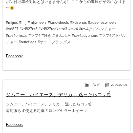
ポン付け車検対応とはいきませんが、ここからの進展がが気になりま
す
#mljinc #mlj #mljwheels #kmcwheels #xdseries #xdserieswheels
#xd827 #xd827rs3 #xd827rockstar3 #rav4 #rav4アドベンチャー
#rav4offroad #ラブ4 #好きにまみれろ #rav4adventure #ラブ4アドベン
チャー #autoflags #オートフラッグス
Facebook
ブログ
2020.02.06
ジムニー、ハイエース、デリカ… 迷ったらコレ☝️
ジムニー、ハイエース、デリカ… 迷ったらコレ☝️
肩肘張らず使える定番のロングセラーホイール
Facebook