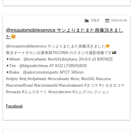
ブログ
2020.02.06
@msautomobileservice サンよりまたまた画像頂きまし
た
@msautomobileservice サンよりまたまた画像頂きました
東京オートサロン出展車両TACOMA のスタジオ撮影画像です
⚫︎Wheel : @kmcwheels #km541dirtyharry 20×9.0 ±0 BRONZE
⚫︎Tire : @bfgoodrichtires AT KO2 LT285/55R20
⚫︎Brake : @advicsmotorsports 6POT 345mm
#mljinc #mlj #mljwheels #kmcwheels #kmc #km541 #tacoma
#tacomaoffroad #tacomaworld #tacomabeast #タコマ #トヨタタコマ
#msauto #エムズオート #mscolection #エムズコレクション
Facebook