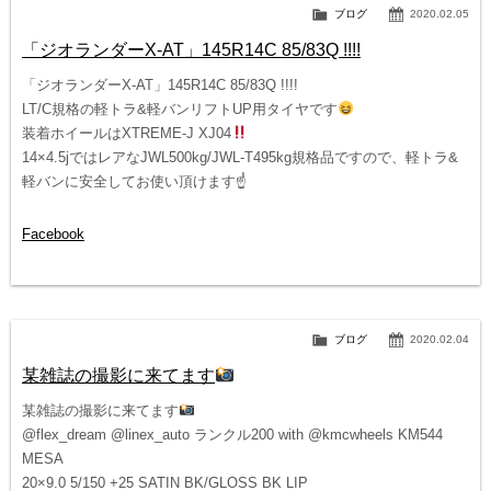
ブログ
2020.02.05
「ジオランダーX-AT」145R14C 85/83Q !!!!
「ジオランダーX-AT」145R14C 85/83Q !!!!
LT/C規格の軽トラ&軽バンリフトUP用タイヤです
装着ホイールはXTREME-J XJ04
14×4.5jではレアなJWL500kg/JWL-T495kg規格品ですので、軽トラ&
軽バンに安全してお使い頂けます☝️
Facebook
ブログ
2020.02.04
某雑誌の撮影に来てます
某雑誌の撮影に来てます
@flex_dream @linex_auto ランクル200 with @kmcwheels KM544
MESA
20×9.0 5/150 +25 SATIN BK/GLOSS BK LIP