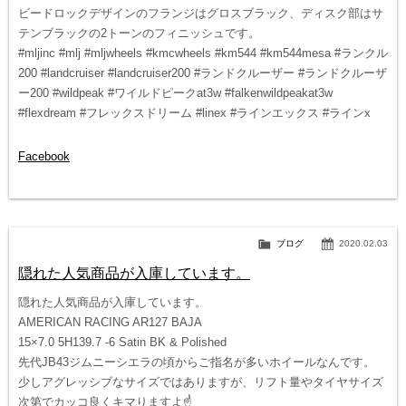
ビードロックデザインのフランジはグロスブラック、ディスク部はサ
テンブラックの2トーンのフィニッシュです。
#mljinc #mlj #mljwheels #kmcwheels #km544 #km544mesa #ランクル
200 #landcruiser #landcruiser200 #ランドクルーザー #ランドクルーザ
ー200 #wildpeak #ワイルドピークat3w #falkenwildpeakat3w
#flexdream #フレックスドリーム #linex #ラインエックス #ラインx
Facebook
ブログ
2020.02.03
隠れた人気商品が入庫しています。
隠れた人気商品が入庫しています。
AMERICAN RACING AR127 BAJA
15×7.0 5H139.7 -6 Satin BK & Polished
先代JB43ジムニーシエラの頃からご指名が多いホイールなんです。
少しアグレッシブなサイズではありますが、リフト量やタイヤサイズ
次第でカッコ良くキマりますよ☝️