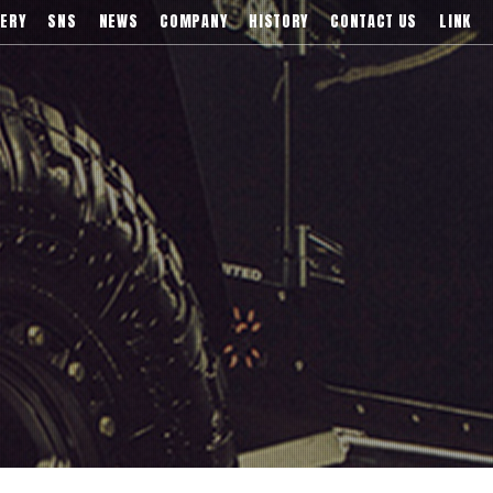
)などブランドアルミホイールの販売、輸入総代理店
ERY
SNS
NEWS
COMPANY
HISTORY
CONTACT US
LINK