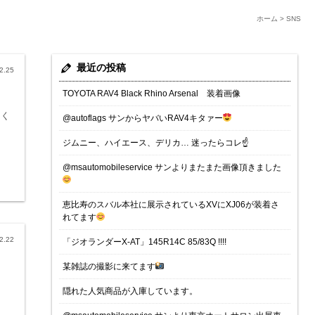
ホーム
>
SNS
最近の投稿
2.25
TOYOTA RAV4 Black Rhino Arsenal 装着画像
をく
@autoflags サンからヤバいRAV4キタァー
ジムニー、ハイエース、デリカ… 迷ったらコレ☝️
@msautomobileservice サンよりまたまた画像頂きました
恵比寿のスバル本社に展示されているXVにXJ06が装着さ
れてます
2.22
「ジオランダーX-AT」145R14C 85/83Q !!!!
某雑誌の撮影に来てます
隠れた人気商品が入庫しています。