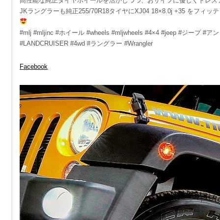
高性能な純正タイヤホイールを活かしつつ、おサイフに優しくドレス
JKラングラーも純正255/70R18タイヤにXJ04 18×8.0j +
#mlj #mljinc #ホイール #wheels #mljwheels #4×4 #jeep #ジ
#LANDCRUISER #4wd #ラングラー #Wrangler
Facebook