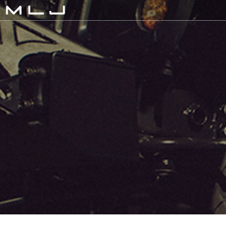
MLJ / Lexani(レクサーニ