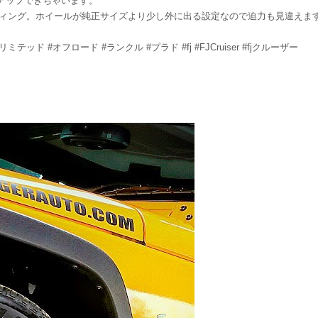
アップできちゃいます。
35 をフィッティング。ホイールが純正サイズより少し外に出る設定なので迫力も見違えま
ープ #アンリミテッド #オフロード #ランクル #プラド #fj #FJCruiser #fjクルーザー