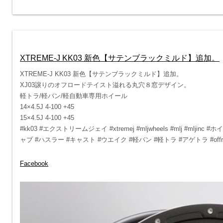
XTREME-J KK03 新色【サテンブラックミルド】追加。
XTREME-J KK03 新色【サテンブラックミルド】追加。
XJ03譲りのオフロードテイスト溢れる丸穴８窓デザイン。
軽トラ/軽バン/軽自動車専用ホイール
14×4.5J 4-100 +45
15×4.5J 4-100 +45
#kk03 #エクストリームジェイ #xtremej #mljwheels #mlj #ml
ャブ #ハスラー #キャスト #ウエイク #軽バン #軽トラ #アゲトラ #offr
Facebook