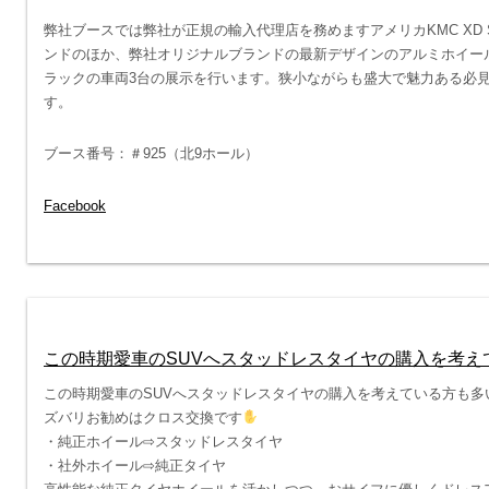
弊社ブースでは弊社が正規の輸入代理店を務めますアメリカKMC XD SERIE
ンドのほか、弊社オリジナルブランドの最新デザインのアルミホイールおよび
ラックの車両3台の展示を行います。狭小ながらも盛大で魅力ある必
す。
ブース番号：＃925（北9ホール）
Facebook
この時期愛車のSUVへスタッドレスタイヤの購入を考え
この時期愛車のSUVへスタッドレスタイヤの購入を考えている方も多
ズバリお勧めはクロス交換です
・純正ホイール⇨スタッドレスタイヤ
・社外ホイール⇨純正タイヤ