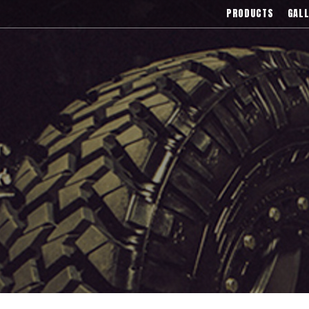
),Asanti(アサンティ),Wrest(ヴァレスト
PRODUCTS
GALL