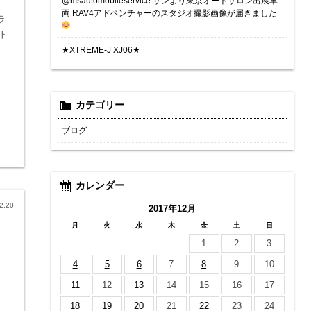
@msautomobileservice サンより東京オートサロン出展車
両 RAV4アドベンチャーのスタジオ撮影画像が届きました
ラ
ト
★XTREME-J XJ06★
カテゴリー
ブログ
カレンダー
2.20
2017年12月
月
火
水
木
金
土
日
1
2
3
4
5
6
7
8
9
10
11
12
13
14
15
16
17
18
19
20
21
22
23
24