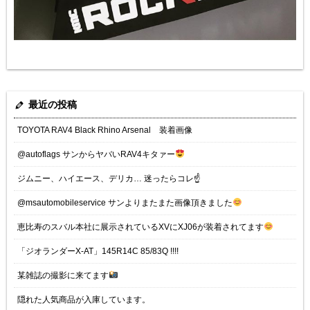
最近の投稿
TOYOTA RAV4 Black Rhino Arsenal 装着画像
@autoflags サンからヤバいRAV4キタァー
ジムニー、ハイエース、デリカ… 迷ったらコレ☝️
@msautomobileservice サンよりまたまた画像頂きました
恵比寿のスバル本社に展示されているXVにXJ06が装着されてます
「ジオランダーX-AT」145R14C 85/83Q !!!!
某雑誌の撮影に来てます
隠れた人気商品が入庫しています。