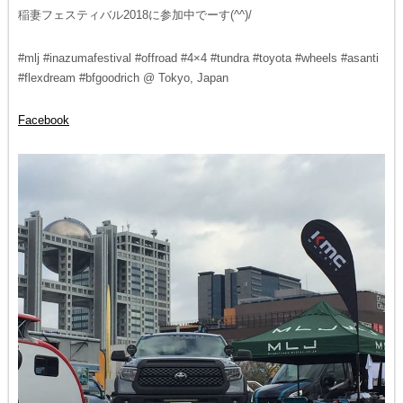
稲妻フェスティバル2018に参加中でーす(^^)/
#mlj #inazumafestival #offroad #4×4 #tundra #toyota #wheels #asanti
#flexdream #bfgoodrich @ Tokyo, Japan
Facebook