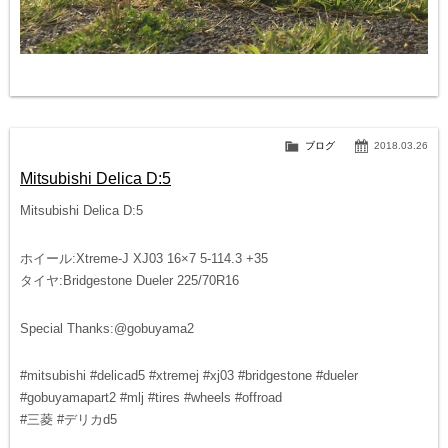
ブログ
2018.03.26
Mitsubishi Delica D:5
Mitsubishi Delica D:5
ホイール:Xtreme-J XJ03 16×7 5-114.3 +35
タイヤ:Bridgestone Dueler 225/70R16
Special Thanks:@gobuyama2
#mitsubishi #delicad5 #xtremej #xj03 #bridgestone #dueler
#gobuyamapart2 #mlj #tires #wheels #offroad
#三菱 #デリカd5