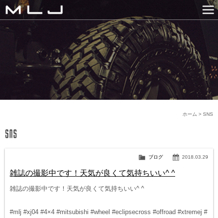
MLJ / Lexani(レクサーニ
PRODUCTS
GALLERY
SNS
NEWS
COMPANY
HISTORY
CONTACT US
LINK
ホーム
>
SNS
ブログ
2018.03.29
雑誌の撮影中です！天気が良くて気持ちいい^ ^
雑誌の撮影中です！天気が良くて気持ちいい^ ^
#mlj #xj04 #4×4 #mitsubishi #wheel #eclipsecross #offroad #xtremej #