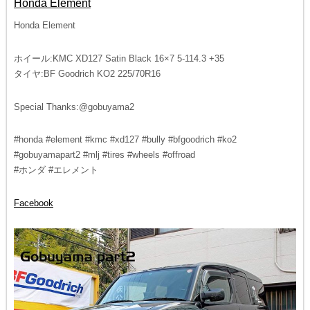
Honda Element
Honda Element
ホイール:KMC XD127 Satin Black 16×7 5-114.3 +35
タイヤ:BF Goodrich KO2 225/70R16
Special Thanks:@gobuyama2
#honda #element #kmc #xd127 #bully #bfgoodrich #ko2
#gobuyamapart2 #mlj #tires #wheels #offroad
#ホンダ #エレメント
Facebook