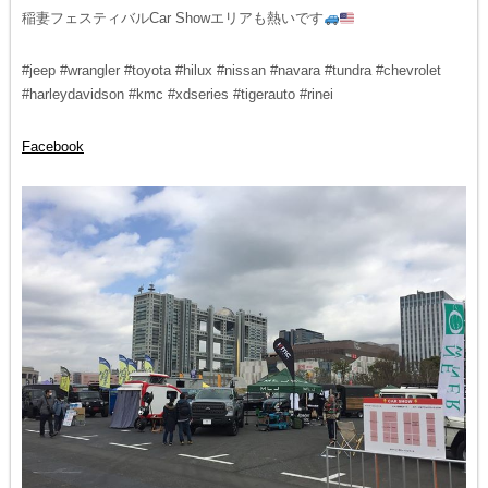
稲妻フェスティバルCar Showエリアも熱いです
#jeep #wrangler #toyota #hilux #nissan #navara #tundra #chevrolet
#harleydavidson #kmc #xdseries #tigerauto #rinei
Facebook