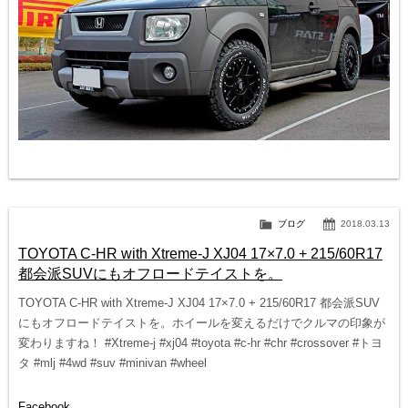
ブログ
2018.03.13
TOYOTA C-HR with Xtreme-J XJ04 17×7.0 + 215/60R17
都会派SUVにもオフロードテイストを。
TOYOTA C-HR with Xtreme-J XJ04 17×7.0 + 215/60R17 都会派SUV
にもオフロードテイストを。ホイールを変えるだけでクルマの印象が
変わりますね！ #Xtreme-j #xj04 #toyota #c-hr #chr #crossover #トヨ
タ #mlj #4wd #suv #minivan #wheel
Facebook