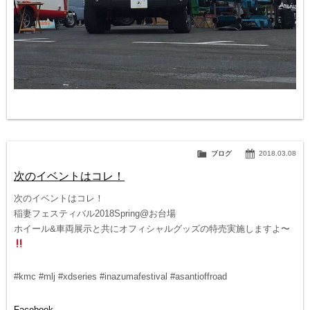
ブログ
2018.03.08
次のイベントはコレ！
次のイベントはコレ！
稲妻フェスティバル2018Spring@お台場
ホイール&車両展示と共にオフィシャルグッズの特売実施しますよ〜
#kmc #mlj #xdseries #inazumafestival #asantioffroad
Facebook