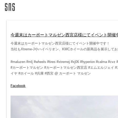
今週末はカーポートマルゼン西宮店様にてイベント開催
今週末はカーポートマルゼン西宮店様にてイベント開催中です！
当社もXtreme-Jやハイペリオン、KMCホイールの新商品を展示し
#maluzen #mlj #wheels #tires #xtremej #xj06 #hyperion #calma #cvz
#カーポートマルゼン #カーポートマルゼン西宮店 #エムエルジェイ #
イヤ #ホイール #兵庫 #西宮 @ カーポート マルゼン
Facebook