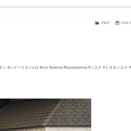
ブログ
2019.0
#ハイペリオン #ハイペリオンcvz #cvz #sienna #toyotasienna #シエナ #トヨタシエナ 