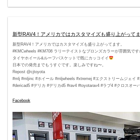
新型RAV4！アメリカではカスタマイズも盛り上がって
新型RAV4！アメリカではカスタマイズも盛り上がってます。
#KMCwheels #KM708 ラリーテイストなブロンズカラーが雰囲気で
タイヤホイール&ルーフバスケットで既にカッコイイ
日本での発売までもうすぐです。楽しみですね〜。
Repost @cjtoyota
#mlj #mljinc #ホイール #mljwheels #xtremej #エクストリームジェイ 
#dericad5 #デリカ #デリカd5 #rav4 #toyotarav4 #ラブ4 #クロスオーバ
Facebook