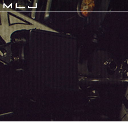
MLJ / Lexani(レクサーニ