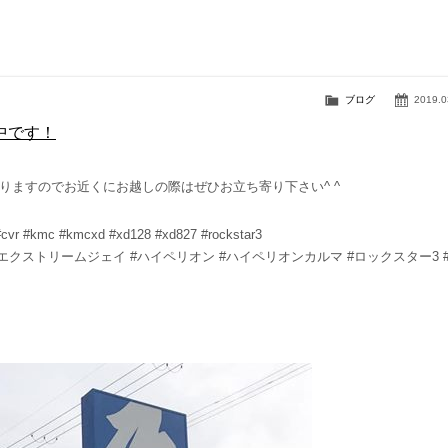
ブログ
2019.0
中です！
ておりますのでお近くにお越しの際はぜひお立ち寄り下さい^ ^
 #cvr #kmc #kmcxd #xd128 #xd827 #rockstar3
エクストリームジェイ #ハイペリオン #ハイペリオンカルマ #ロックスター3 