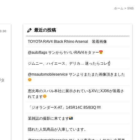
ホーム
>
SNS
最近の投稿
3.30
TOYOTA RAV4 Black Rhino Arsenal 装着画像
@autoflags サンからヤバいRAV4キタァー
ジムニー、ハイエース、デリカ… 迷ったらコレ☝️
@msautomobileservice サンよりまたまた画像頂きました
#タ
恵比寿のスバル本社に展示されているXVにXJ06が装着さ
れてます
「ジオランダーX-AT」145R14C 85/83Q !!!!
某雑誌の撮影に来てます
隠れた人気商品が入庫しています。