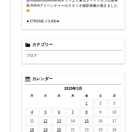
@msautomobileservice サンより東京オートサロン出展車
両 RAV4アドベンチャーのスタジオ撮影画像が届きました
★XTREME-J XJ06★
カテゴリー
ブログ
カレンダー
2019年3月
月
火
水
木
金
土
日
1
2
3
4
5
6
7
8
9
10
11
12
13
14
15
16
17
18
19
20
21
22
23
24