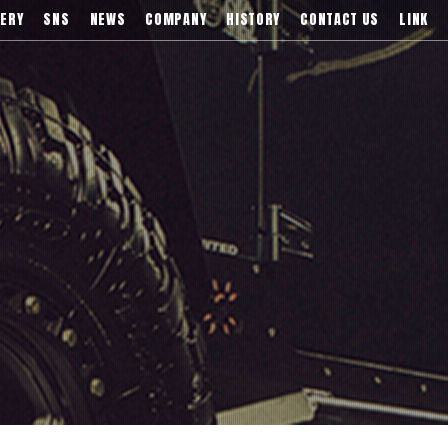
)などブランドアルミホイールの販売、輸入総代理店
ERY
SNS
NEWS
COMPANY
HISTORY
CONTACT US
LINK