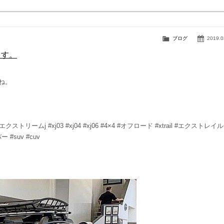
ブログ
2019.0
ます。
すね。
#エクストリームj #xj03 #xj04 #xj06 #4×4 #オフロード #xtrail #エクストレイル
ー #suv #cuv