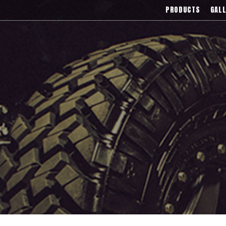
),Asanti(アサンティ),Wrest(ヴァレスト
PRODUCTS
GALL