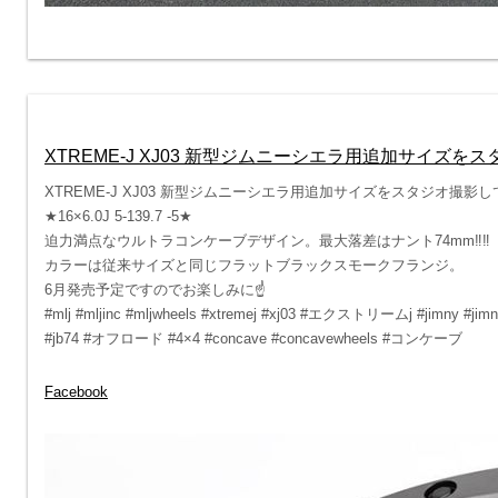
XTREME-J XJ03 新型ジムニーシエラ用追加サイズ
XTREME-J XJ03 新型ジムニーシエラ用追加サイズをスタジオ撮影
★16×6.0J 5-139.7 -5★
迫力満点なウルトラコンケーブデザイン。最大落差はナント74mm‼︎‼︎
カラーは従来サイズと同じフラットブラックスモークフランジ。
6月発売予定ですのでお楽しみに☝️
#mlj #mljinc #mljwheels #xtremej #xj03 #エクストリームj #j
#jb74 #オフロード #4×4 #concave #concavewheels #コンケーブ
Facebook