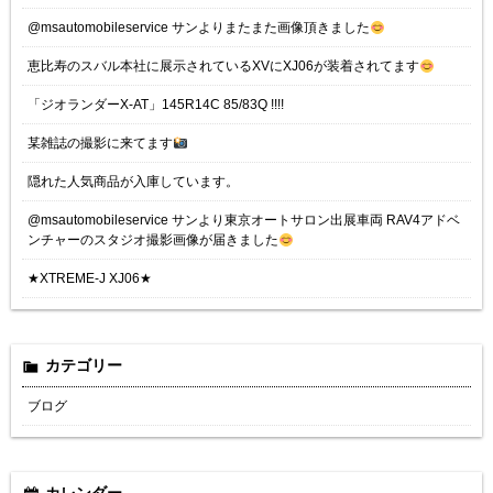
@msautomobileservice サンよりまたまた画像頂きました
恵比寿のスバル本社に展示されているXVにXJ06が装着されてます
「ジオランダーX-AT」145R14C 85/83Q !!!!
某雑誌の撮影に来てます
隠れた人気商品が入庫しています。
@msautomobileservice サンより東京オートサロン出展車両 RAV4アドベ
ンチャーのスタジオ撮影画像が届きました
★XTREME-J XJ06★
カテゴリー
ブログ