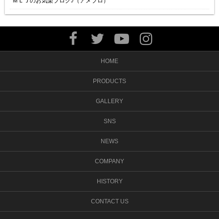
ＭＬＪのお気楽ブログ♪（アメブロ）
HOME
PRODUCTS
GALLERY
SNS
NEWS
COMPANY
HISTORY
CONTACT US