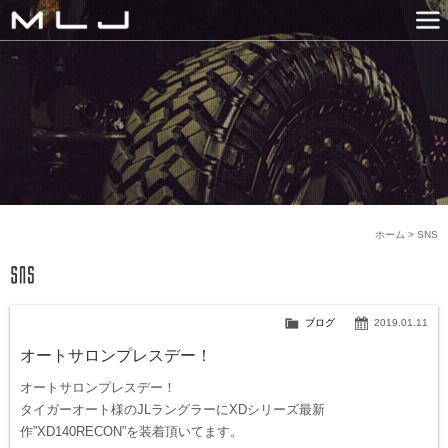
MLJ / Lexani(レクサーニ
PRODUCTS
GALLERY
SNS
NEWS
COMPANY
HISTORY
CONTACT US
LINK
ホーム
>
SNS
ブログ
2019.01.11
オートサロンプレスデー！
オートサロンプレスデー！
タイガーオート様のJLラングラーにXDシリーズ最新
作”XD140RECON”を装着頂いてます。