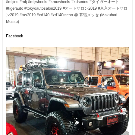
#mljinc #mlj #mljwheels #kmcwheels #xdseries #タイガーオート
#tigerauto #tokyoautosalon2019 #オートサロン2019 #東京オートサロ
ン2019 #tas2019 #xd140 #xd140recon @ 幕張メッセ (Makuhari
Messe)
Facebook