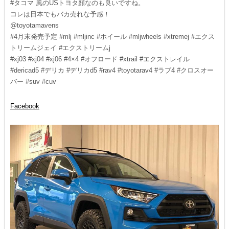
#タコマ 風のUSトヨタ顔なのも良いですね。
コレは日本でもバカ売れな予感！
@toyotamavens
#4月末発売予定 #mlj #mljinc #ホイール #mljwheels #xtremej #エクス
トリームジェイ #エクストリームj
#xj03 #xj04 #xj06 #4×4 #オフロード #xtrail #エクストレイル
#dericad5 #デリカ #デリカd5 #rav4 #toyotarav4 #ラブ4 #クロスオー
バー #suv #cuv
Facebook