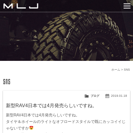
MLJ / Lexani(レクサーニ
PRODUCTS
GALLERY
SNS
NEWS
COMPANY
HISTORY
CONTACT US
LINK
ホーム
>
SNS
ブログ
2019.01.18
新型RAV4日本では4月発売らしいですね。
新型RAV4日本では4月発売らしいですね。
タイヤ＆ホイールのライトなオフロードスタイルで既にカッコイイじ
ゃないですか