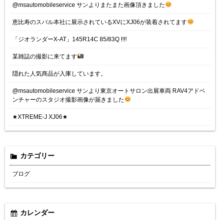
@msautomobileservice サンよりまたまた画像頂きました
恵比寿のスバル本社に展示されているXVにXJ06が装着されてます
「ジオランダーX-AT」145R14C 85/83Q !!!!
某雑誌の撮影に来てます
隠れた人気商品が入庫しています。
@msautomobileservice サンより東京オートサロン出展車両 RAV4アドベ
ンチャーのスタジオ撮影画像が届きました
★XTREME-J XJ06★
カテゴリー
ブログ
カレンダー